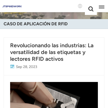
Choose Your
+86 -18681515767
Language(Espa
CASO DE APLICACIÓN DE RFID
English
Français
Revolucionando las industrias: La
versatilidad de las etiquetas y
Deutsch
lectores RFID activos
Русский
Sep 28, 2023
Italiano
Español
Português
Nederland