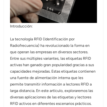
عربي
日语
Introducción:
한국어
La tecnología RFID (Identificación por
Türk
Radiofrecuencia) ha revolucionado la forma en
Ελληνικά
que operan las empresas en diversos sectores.
Entre sus múltiples variantes, las etiquetas RFID
Melayu
activas han ganado gran popularidad gracias a sus
capacidades mejoradas. Estas etiquetas contienen
Polski
una fuente de alimentación interna que les
แบบไทย
permite transmitir información a lectores RFID a
larga distancia. En este artículo, exploraremos las
Tiếng Việt
diversas aplicaciones de las etiquetas y lectores
RFID activos en diferentes escenarios prácticos.
Indonesia