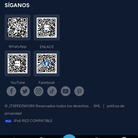
SÍGANOS
WhatsApp
ENLACE
YouTube
Facebook
© JTSPEEDWORK Reservados todos los derechos .
XML
|
política de
privacidad
IPv6 RED COMPATIBLE