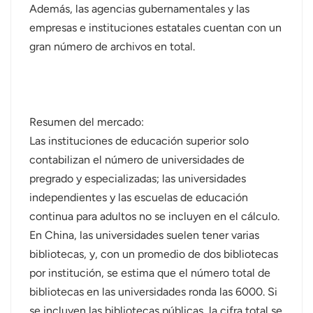
Además, las agencias gubernamentales y las
عربي
empresas e instituciones estatales cuentan con un
gran número de archivos en total.
日语
한국어
Türk
Resumen del mercado:
Las instituciones de educación superior solo
Ελληνικά
contabilizan el número de universidades de
pregrado y especializadas; las universidades
Melayu
independientes y las escuelas de educación
Polski
continua para adultos no se incluyen en el cálculo.
En China, las universidades suelen tener varias
แบบไทย
bibliotecas, y, con un promedio de dos bibliotecas
por institución, se estima que el número total de
Tiếng Việt
bibliotecas en las universidades ronda las 6000. Si
Indonesia
se incluyen las bibliotecas públicas, la cifra total se