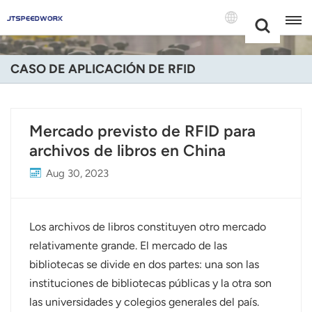
Choose Your
+86 -18681515767
Language(Espa
CASO DE APLICACIÓN DE RFID
English
Français
Mercado previsto de RFID para
archivos de libros en China
Deutsch
Aug 30, 2023
Русский
Italiano
Los archivos de libros constituyen otro mercado
Español
relativamente grande. El mercado de las
bibliotecas se divide en dos partes: una son las
Português
instituciones de bibliotecas públicas y la otra son
las universidades y colegios generales del país.
Nederland