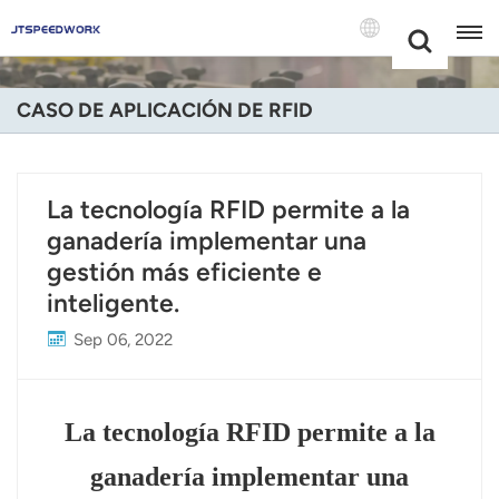
Choose Your
+86 -18681515767
Language(Espa
CASO DE APLICACIÓN DE RFID
English
Français
La tecnología RFID permite a la
ganadería implementar una
Deutsch
gestión más eficiente e
Русский
inteligente.
Italiano
Sep 06, 2022
Español
La tecnología RFID permite a la
Português
ganadería implementar una
Nederland