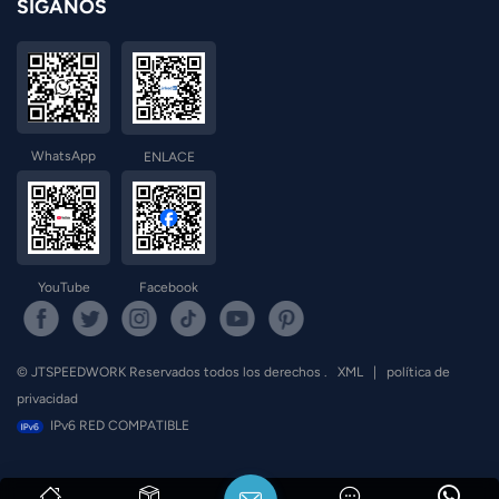
SÍGANOS
WhatsApp
ENLACE
YouTube
Facebook
© JTSPEEDWORK Reservados todos los derechos .
XML
|
política de
privacidad
IPv6 RED COMPATIBLE