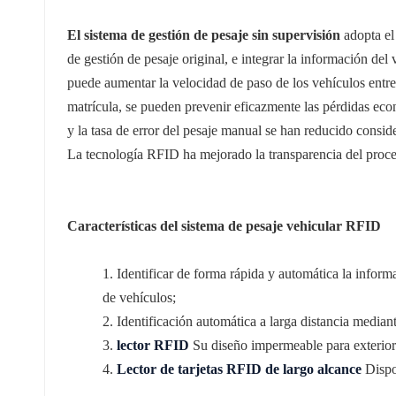
عربي
El sistema de gestión de pesaje sin supervisión
adopta e
日语
de gestión de pesaje original, e integrar la información de
puede aumentar la velocidad de paso de los vehículos entre 
한국어
matrícula, se pueden prevenir eficazmente las pérdidas ec
y la tasa de error del pesaje manual se han reducido consi
Türk
La tecnología RFID ha mejorado la transparencia del proces
Ελληνικά
Melayu
Características del sistema de pesaje vehicular RFID
Polski
1. Identificar de forma rápida y automática la informa
แบบไทย
de vehículos;
2.
Identificación automática a larga distancia median
Tiếng Việt
3.
lector RFID
Su diseño impermeable para exteriore
4.
Lector de tarjetas RFID de largo alcance
Dispon
Indonesia