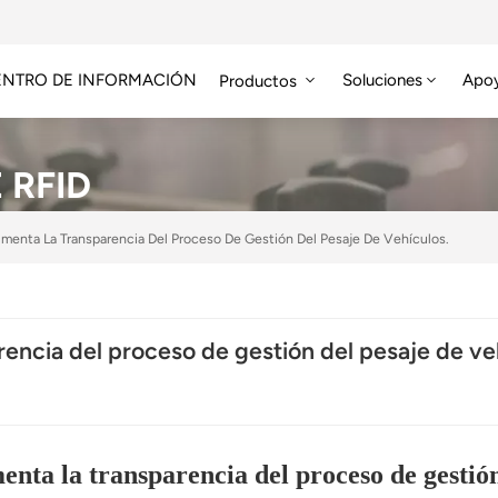
ENTRO DE INFORMACIÓN
Soluciones
Apo
Productos
Módulo RFID De Alta Frecuencia
Etiqueta RFID HF/NFC
 RFID
umenta La Transparencia Del Proceso De Gestión Del Pesaje De Vehículos.
encia del proceso de gestión del pesaje de ve
nta la transparencia del proceso de gestión 