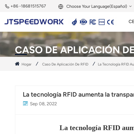
+86 -18681515767
Choose Your Language(Español)
C
English
Lector Activo De 2,45 GHz
Etiqueta Activa De 2,45 GHz
Módulo RFID De 2,45 GHz
Français
CASO DE APLICACIÓN DE
Deutsch
Hogar
Caso De Aplicación De RFID
La Tecnología RFID A
Русский
Italiano
La tecnología RFID aumenta la transpar
Español
Sep 08, 2022
Português
Nederland
La tecnología RFID aume