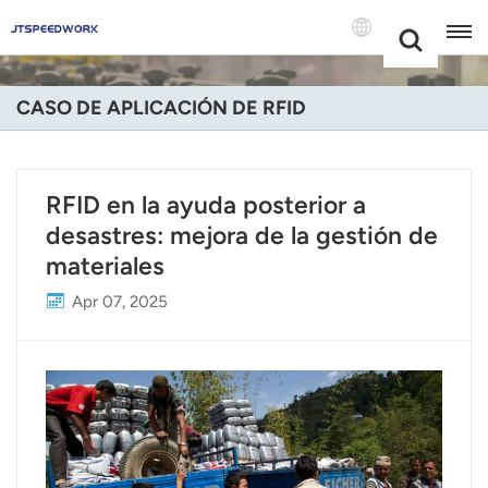
Choose Your
+86 -18681515767
Language(Espa
CASO DE APLICACIÓN DE RFID
English
Français
RFID en la ayuda posterior a
desastres: mejora de la gestión de
Deutsch
materiales
Русский
Apr 07, 2025
Italiano
Español
Português
Nederland