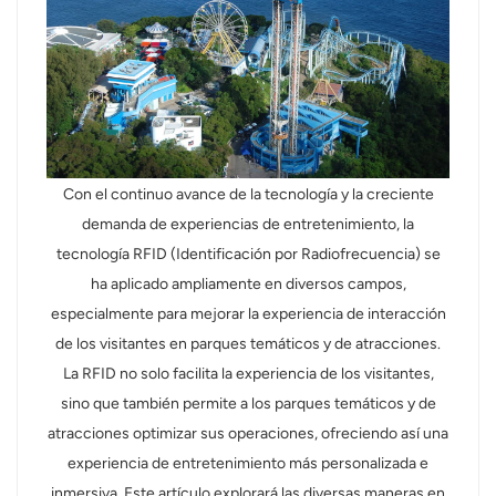
عربي
日语
한국어
Türk
Con el continuo avance de la tecnología y la creciente
demanda de experiencias de entretenimiento, la
Ελληνικά
tecnología RFID (Identificación por Radiofrecuencia) se
ha aplicado ampliamente en diversos campos,
Melayu
especialmente para mejorar la experiencia de interacción
Polski
de los visitantes en parques temáticos y de atracciones.
La RFID no solo facilita la experiencia de los visitantes,
แบบไทย
sino que también permite a los parques temáticos y de
atracciones optimizar sus operaciones, ofreciendo así una
Tiếng Việt
experiencia de entretenimiento más personalizada e
Indonesia
inmersiva. Este artículo explorará las diversas maneras en