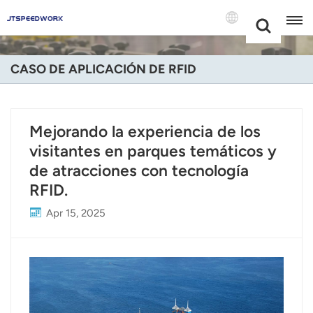
Choose Your
+86 -18681515767
Language(Espa
CASO DE APLICACIÓN DE RFID
English
Français
Mejorando la experiencia de los
visitantes en parques temáticos y
Deutsch
de atracciones con tecnología
Русский
RFID.
Italiano
Apr 15, 2025
Español
Português
Nederland