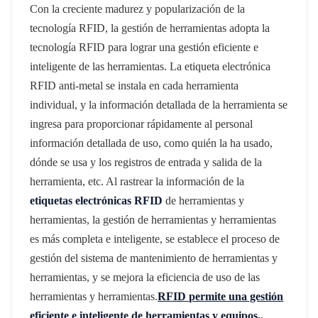
Con la creciente madurez y popularización de la
عربي
tecnología RFID, la gestión de herramientas adopta la
tecnología RFID para lograr una gestión eficiente e
日语
inteligente de las herramientas. La etiqueta electrónica
RFID anti-metal se instala en cada herramienta
한국어
individual, y la información detallada de la herramienta se
Türk
ingresa para proporcionar rápidamente al personal
información detallada de uso, como quién la ha usado,
Ελληνικά
dónde se usa y los registros de entrada y salida de la
herramienta, etc. Al rastrear la información de la
Melayu
etiquetas electrónicas RFID
de herramientas y
Polski
herramientas, la gestión de herramientas y herramientas
es más completa e inteligente, se establece el proceso de
แบบไทย
gestión del sistema de mantenimiento de herramientas y
herramientas, y se mejora la eficiencia de uso de las
Tiếng Việt
herramientas y herramientas.
RFID permite una gestión
Indonesia
eficiente e inteligente de herramientas y equipos.
.