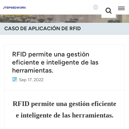
Choose Your
+86 -18681515767
Language(Espa
CASO DE APLICACIÓN DE RFID
English
Français
RFID permite una gestión
eficiente e inteligente de las
Deutsch
herramientas.
Русский
Sep 17, 2022
Italiano
Español
RFID permite una gestión eficiente
Português
e inteligente de las herramientas.
Nederland