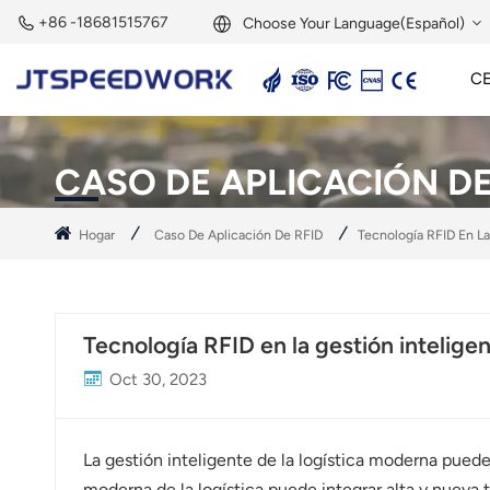
+86 -18681515767
Choose Your Language(Español)
C
English
Lector Activo De 2,45 GHz
Etiqueta Activa De 2,45 GHz
Módulo RFID De 2,45 GHz
Français
CASO DE APLICACIÓN DE
Deutsch
Hogar
Caso De Aplicación De RFID
Tecnología RFID En La
Русский
Italiano
Tecnología RFID en la gestión inteligen
Español
Oct 30, 2023
Português
Nederland
La gestión inteligente de la logística moderna puede 
moderna de la logística puede integrar alta y nueva t