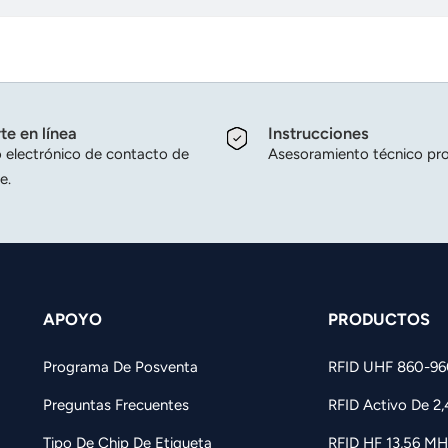
te en línea
Instrucciones
 electrónico de contacto de
Asesoramiento técnico pro
e.
APOYO
PRODUCTOS
Programa De Posventa
RFID UHF 860-9
Preguntas Frecuentes
RFID Activo De 2
Tipo De Chip De Etiqueta
RFID HF 13,56 MH