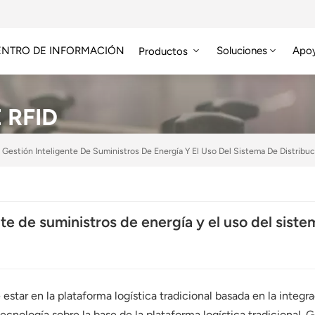
ENTRO DE INFORMACIÓN
Soluciones
Apo
Productos
Módulo RFID De Alta Frecuencia
Etiqueta RFID HF/NFC
 RFID
 Gestión Inteligente De Suministros De Energía Y El Uso Del Sistema De Distribuc
te de suministros de energía y el uso del siste
estar en la plataforma logística tradicional basada en la integra
ecnología sobre la base de la plataforma logística tradicional. G