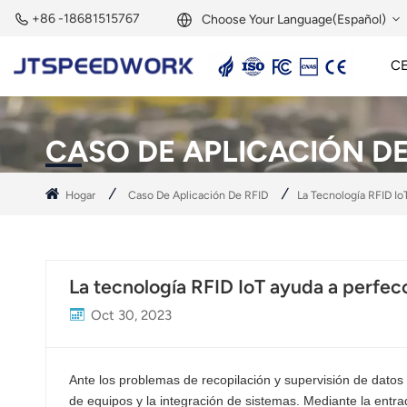
+86 -18681515767
Choose Your Language(Español)
C
English
Lector Activo De 2,45 GHz
Etiqueta Activa De 2,45 GHz
Módulo RFID De 2,45 GHz
Français
CASO DE APLICACIÓN DE
Deutsch
Hogar
Caso De Aplicación De RFID
La Tecnología RFID Io
Русский
Italiano
La tecnología RFID IoT ayuda a perfecc
Español
Oct 30, 2023
Português
Ante los problemas de recopilación y supervisión de datos e
Nederland
de equipos y la integración de sistemas. Mediante la entr