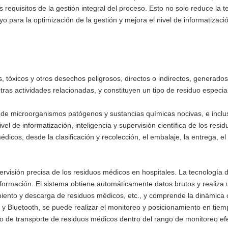
s requisitos de la gestión integral del proceso. Esto no solo reduce la t
para la optimización de la gestión y mejora el nivel de informatización 
, tóxicos y otros desechos peligrosos, directos o indirectos, generados 
 otras actividades relacionadas, y constituyen un tipo de residuo espec
 microorganismos patógenos y sustancias químicas nocivas, e incluso s
l de informatización, inteligencia y supervisión científica de los resid
dicos, desde la clasificación y recolección, el embalaje, la entrega, e
ervisión precisa de los residuos médicos en hospitales. La tecnología d
nformación. El sistema obtiene automáticamente datos brutos y realiza 
miento y descarga de residuos médicos, etc., y comprende la dinámica
 y Bluetooth, se puede realizar el monitoreo y posicionamiento en tie
o de transporte de residuos médicos dentro del rango de monitoreo efe