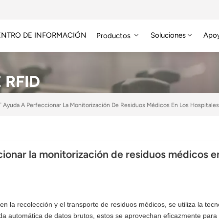
ENTRO DE INFORMACIÓN
Soluciones
Apo
Productos
Módulo RFID De Alta Frecuencia
Etiqueta RFID HF/NFC
 RFID
T Ayuda A Perfeccionar La Monitorización De Residuos Médicos En Los Hospitales
ionar la monitorización de residuos médicos en
n la recolección y el transporte de residuos médicos, se utiliza la tecn
ada automática de datos brutos, estos se aprovechan eficazmente para 