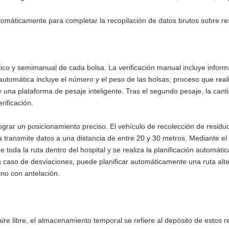
tomáticamente para completar la recopilación de datos brutos sobre r
tico y semimanual de cada bolsa. La verificación manual incluye inform
ión automática incluye el número y el peso de las bolsas, proceso que rea
y una plataforma de pesaje inteligente. Tras el segundo pesaje, la can
rificación.
 lograr un posicionamiento preciso. El vehículo de recolección de resid
za transmite datos a una distancia de entre 20 y 30 metros. Mediante el
 toda la ruta dentro del hospital y se realiza la planificación automática
n caso de desviaciones, puede planificar automáticamente una ruta alt
ino con antelación.
e libre, el almacenamiento temporal se refiere al depósito de estos re