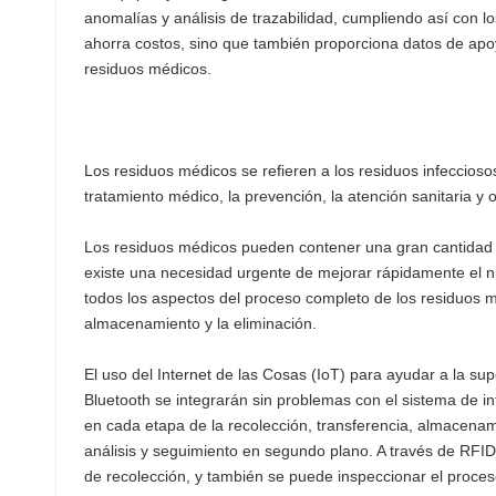
عربي
anomalías y análisis de trazabilidad, cumpliendo así con lo
ahorra costos, sino que también proporciona datos de apoyo 
日语
residuos médicos.
한국어
Türk
Los residuos médicos se refieren a los residuos infecciosos
tratamiento médico, la prevención, la atención sanitaria y
Ελληνικά
Los residuos médicos pueden contener una gran cantidad de
Melayu
existe una necesidad urgente de mejorar rápidamente el nive
todos los aspectos del proceso completo de los residuos mé
Polski
almacenamiento y la eliminación.
แบบไทย
El uso del Internet de las Cosas (IoT) para ayudar a la sup
Bluetooth se integrarán sin problemas con el sistema de i
Tiếng Việt
en cada etapa de la recolección, transferencia, almacena
análisis y seguimiento en segundo plano. A través de RFID
Indonesia
de recolección, y también se puede inspeccionar el proces