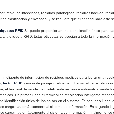
er: residuos infecciosos, residuos patológicos, residuos nocivos, resi
 de clasificación y envasado, y se requiere que el encapsulado esté 
tiquetas RFID
Se puede proporcionar una identificación única para c
a a la etiqueta RFID. Estas etiquetas se asocian a toda la información
n inteligente de información de residuos médicos para lograr una recol
n,
lector RFID
y mesa de pesaje inteligente. El terminal de recolección 
gar, el terminal de recolección inteligente reconoce automáticamente l
 médicos. En primer lugar, el terminal de recolección inteligente reco
e identificación única de las bolsas en el sistema. En segundo lugar, 
s se cargan automáticamente al sistema de información. En segundo lu
s se cargan automáticamente al sistema de información; finalmente, s