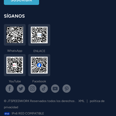
SÍGANOS
WhatsApp
ENLACE
YouTube
Facebook
© JTSPEEDWORK Reservados todos los derechos .
XML
|
política de
privacidad
IPv6 RED COMPATIBLE