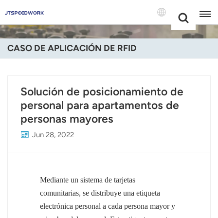
Choose Your
+86 -18681515767
Language(Espa
CASO DE APLICACIÓN DE RFID
English
Français
Solución de posicionamiento de
personal para apartamentos de
Deutsch
personas mayores
Русский
Jun 28, 2022
Italiano
Español
Mediante un sistema de tarjetas
Português
comunitarias, se distribuye una etiqueta
electrónica personal a cada persona mayor y
Nederland