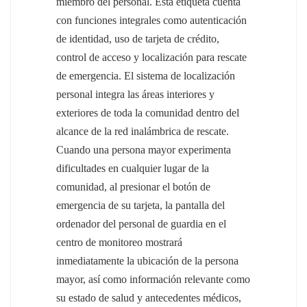
miembro del personal. Esta etiqueta cuenta
con funciones integrales como autenticación
عربي
de identidad, uso de tarjeta de crédito,
日语
control de acceso y localización para rescate
de emergencia. El sistema de localización
한국어
personal integra las áreas interiores y
exteriores de toda la comunidad dentro del
Türk
alcance de la red inalámbrica de rescate.
Ελληνικά
Cuando una persona mayor experimenta
dificultades en cualquier lugar de la
Melayu
comunidad, al presionar el botón de
emergencia de su tarjeta, la pantalla del
Polski
ordenador del personal de guardia en el
แบบไทย
centro de monitoreo mostrará
inmediatamente la ubicación de la persona
Tiếng Việt
mayor, así como información relevante como
su estado de salud y antecedentes médicos,
Indonesia