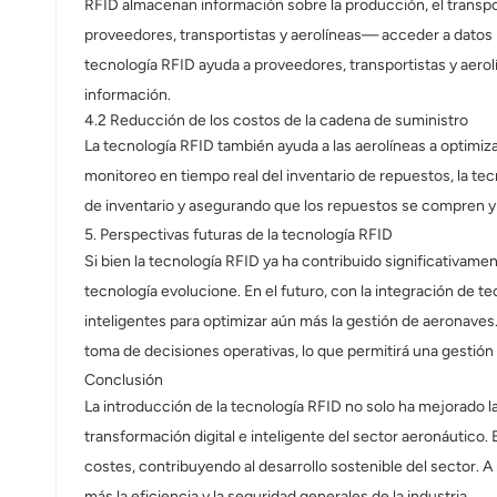
RFID almacenan información sobre la producción, el transpo
proveedores, transportistas y aerolíneas— acceder a datos p
tecnología RFID ayuda a proveedores, transportistas y aerol
información.
4.2 Reducción de los costos de la cadena de suministro
La tecnología RFID también ayuda a las aerolíneas a optimiza
monitoreo en tiempo real del inventario de repuestos, la
de inventario y asegurando que los repuestos se compren y 
5. Perspectivas futuras de la tecnología RFID
Si bien la tecnología RFID ya ha contribuido significativam
tecnología evolucione. En el futuro, con la integración de te
inteligentes para optimizar aún más la gestión de aeronaves.
toma de decisiones operativas, lo que permitirá una gestión
Conclusión
La introducción de la tecnología RFID no solo ha mejorado l
transformación digital e inteligente del sector aeronáutico.
costes, contribuyendo al desarrollo sostenible del sector. 
más la eficiencia y la seguridad generales de la industria.