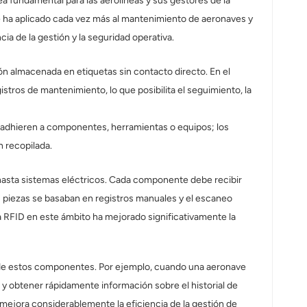
a fundamental para las aerolíneas y sus gestores de la
se ha aplicado cada vez más al mantenimiento de aeronaves y
ia de la gestión y la seguridad operativa.
ción almacenada en etiquetas sin contacto directo. En el
tros de mantenimiento, lo que posibilita el seguimiento, la
 adhieren a componentes, herramientas o equipos; los
n recopilada.
 hasta sistemas eléctricos. Cada componente debe recibir
 piezas se basaban en registros manuales y el escaneo
a RFID en este ámbito ha mejorado significativamente la
al de estos componentes. Por ejemplo, cuando una aeronave
y obtener rápidamente información sobre el historial de
mejora considerablemente la eficiencia de la gestión de