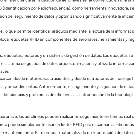
rar la eficiencia en la gestión de aeronaves se ha convertido en una tare
FID (Identificación por Radiofrecuencia), como herramienta innovadora, 
ón del seguimiento de datos y optimizando significativamente la eficienc
os, lo que permite identificar artículos mediante la lectura de la informa
colocar etiquetas RFID en componentes de aeronaves, herramientas y regis
etiquetas, lectores y un sistema de gestión de datos. Las etiquetas se
 y el sistema de gestión de datos procesa, almacena y utiliza la informació
naves
barcan desde motores hasta asientos, y desde estructuras del fuselaje
 y procedimientos. Anteriormente, el seguimiento y la gestión de estas
 deficiencias y problemas de eficiencia. La introducción de la tecnologí
a aeronave, las aerolíneas pueden realizar un seguimiento en tiempo re
ento puede simplemente usar un lector RFID para escanear las etiquetas 
s de mantenimiento. Este proceso automatizado de recopilación de datos 