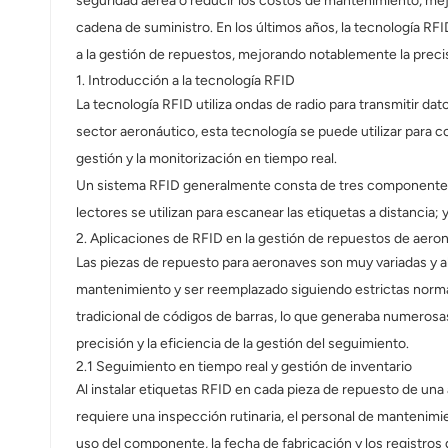
seguridad aérea o reducir los costos de mantenimiento, mejo
عربي
cadena de suministro. En los últimos años, la tecnología R
a la gestión de repuestos, mejorando notablemente la precisi
日语
1. Introducción a la tecnología RFID
La tecnología RFID utiliza ondas de radio para transmitir dat
한국어
sector aeronáutico, esta tecnología se puede utilizar para 
Türk
gestión y la monitorización en tiempo real.
Un sistema RFID generalmente consta de tres componentes: 
Ελληνικά
lectores se utilizan para escanear las etiquetas a distancia;
2. Aplicaciones de RFID en la gestión de repuestos de aero
Melayu
Las piezas de repuesto para aeronaves son muy variadas y a
Polski
mantenimiento y ser reemplazado siguiendo estrictas normas
tradicional de códigos de barras, lo que generaba numerosas
แบบไทย
precisión y la eficiencia de la gestión del seguimiento.
2.1 Seguimiento en tiempo real y gestión de inventario
Tiếng Việt
Al instalar etiquetas RFID en cada pieza de repuesto de un
requiere una inspección rutinaria, el personal de mantenimi
Indonesia
uso del componente, la fecha de fabricación y los registro