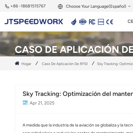
+86 -18681515767
Choose Your Language(Español)
C
English
Lector Activo De 2,45 GHz
Etiqueta Activa De 2,45 GHz
Módulo RFID De 2,45 GHz
Français
CASO DE APLICACIÓN DE
Deutsch
Hogar
Caso De Aplicación De RFID
Sky Tracking: Optimi
Русский
Italiano
Sky Tracking: Optimización del manten
Español
Apr 21, 2025
Português
Nederland
A medida que la industria de la aviación se globaliza y la te