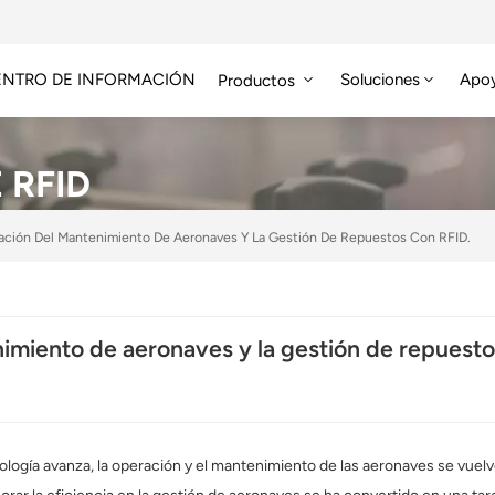
ENTRO DE INFORMACIÓN
Soluciones
Apo
Productos
Módulo RFID De Alta Frecuencia
Etiqueta RFID HF/NFC
 RFID
zación Del Mantenimiento De Aeronaves Y La Gestión De Repuestos Con RFID.
imiento de aeronaves y la gestión de repuesto
cnología avanza, la operación y el mantenimiento de las aeronaves se vuel