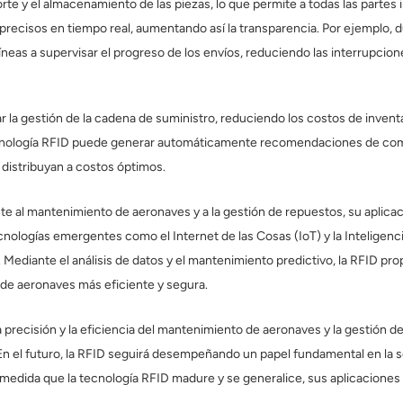
rte y el almacenamiento de las piezas, lo que permite a todas las parte
recisos en tiempo real, aumentando así la transparencia. Por ejemplo, d
íneas a supervisar el progreso de los envíos, reduciendo las interrupcio
r la gestión de la cadena de suministro, reduciendo los costos de invent
 tecnología RFID puede generar automáticamente recomendaciones de com
distribuyan a costos óptimos.
ente al mantenimiento de aeronaves y a la gestión de repuestos, su apli
cnologías emergentes como el Internet de las Cosas (IoT) y la Inteligenci
 Mediante el análisis de datos y el mantenimiento predictivo, la RFID pro
 de aeronaves más eficiente y segura.
a precisión y la eficiencia del mantenimiento de aeronaves y la gestión d
 En el futuro, la RFID seguirá desempeñando un papel fundamental en la seg
A medida que la tecnología RFID madure y se generalice, sus aplicacione