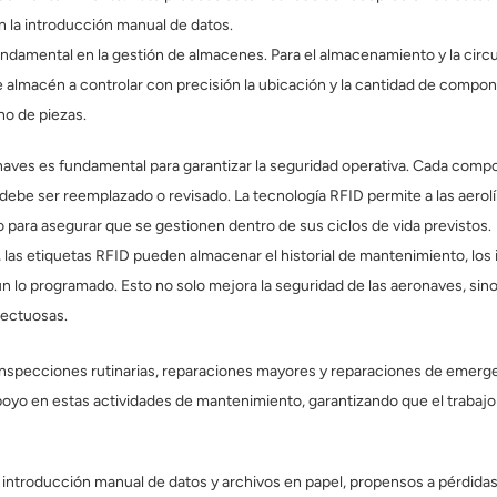
n la introducción manual de datos.
ndamental en la gestión de almacenes. Para el almacenamiento y la circ
de almacén a controlar con precisión la ubicación y la cantidad de compo
no de piezas.
naves es fundamental para garantizar la seguridad operativa. Cada compon
debe ser reemplazado o revisado. La tecnología RFID permite a las aero
so para asegurar que se gestionen dentro de sus ciclos de vida previstos.
as etiquetas RFID pueden almacenar el historial de mantenimiento, los i
o programado. Esto no solo mejora la seguridad de las aeronaves, sino q
fectuosas.
specciones rutinarias, reparaciones mayores y reparaciones de emergenc
oyo en estas actividades de mantenimiento, garantizando que el trabajo 
a introducción manual de datos y archivos en papel, propensos a pérdida