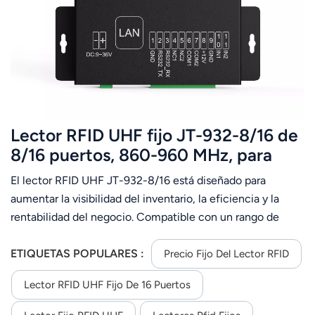
عربي
日语
한국어
Türk
Lector RFID UHF fijo JT-932-8/16 de
Ελληνικά
8/16 puertos, 860-960 MHz, para
gestión de almacenes.
El lector RFID UHF JT-932-8/16 está diseñado para
Melayu
aumentar la visibilidad del inventario, la eficiencia y la
Polski
rentabilidad del negocio. Compatible con un rango de
frecuencia global de 860 MHz a 960 MHz, el JT-916 es
แบบไทย
capaz de leer y escribir todas las etiquetas que cumplen
ETIQUETAS POPULARES :
Precio Fijo Del Lector RFID
con los estándares EPC Global Gen2 e ISO 18000-6C.
Tiếng Việt
Lector RFID UHF Fijo De 16 Puertos
Indonesia