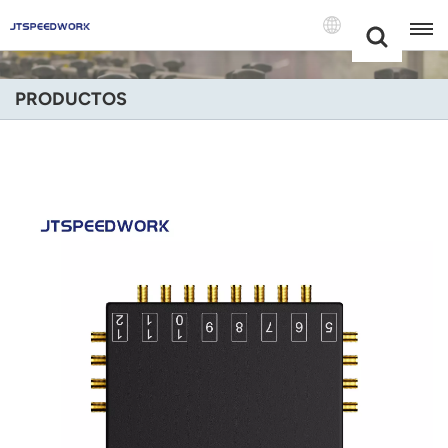
Choose Your
+86 -18681515767
Language(Espa
PRODUCTOS
English
Français
Deutsch
Русский
Italiano
Español
Português
Nederland