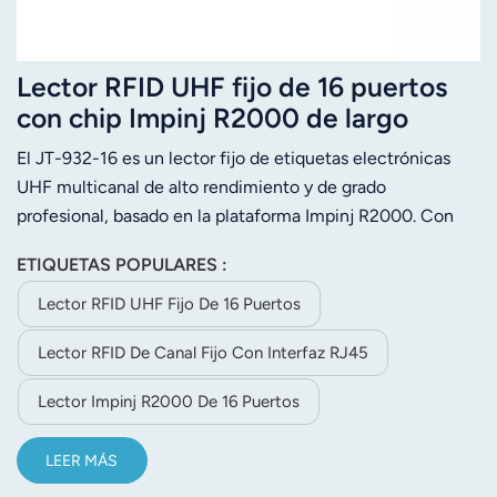
Lector RFID UHF fijo de 16 puertos
con chip Impinj R2000 de largo
alcance de lectura
El JT-932-16 es un lector fijo de etiquetas electrónicas
UHF multicanal de alto rendimiento y de grado
profesional, basado en la plataforma Impinj R2000. Con
compCon derechos de propiedad intelectual totalmente
ETIQUETAS POPULARES :
independientes, la banda de frecuencia de trabajo
predeterminada del lector es de 902 MHz a 928 MHz o de
Lector RFID UHF Fijo De 16 Puertos
865 a 868 MHz, admite el protocolo ISO18000-6C (EPC
Lector RFID De Canal Fijo Con Interfaz RJ45
C1 GEN2), tiene una gran capacidad de reconocimiento
de múltiples etiquetas, una larga distancia de lectura de
Lector Impinj R2000 De 16 Puertos
tarjetas, un alto rendimiento de protección y una
instalación y configuración convenientes.
LEER MÁS