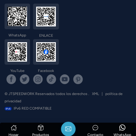
WhatsApp
ENLACE
YouTube
Facebook
© JTSPEEDWORK Reservados todos los derechos .
XML
|
política de
privacidad
IPv6 RED COMPATIBLE
Hogar
Productos
Contacto
WhatsApp