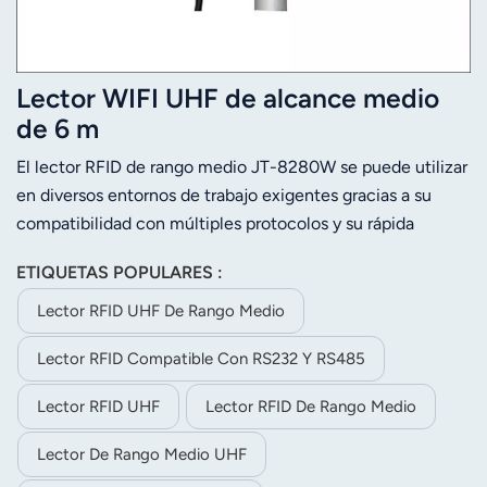
Lector WIFI UHF de alcance medio
de 6 m
El lector RFID de rango medio JT-8280W se puede utilizar
en diversos entornos de trabajo exigentes gracias a su
compatibilidad con múltiples protocolos y su rápida
lectura. Es totalmente compatible con las etiquetas ISO-
ETIQUETAS POPULARES :
18000-6C e ISO-18000-6B. Su distancia de lectura
estable es de 6 m (dependiendo de la etiqueta y el
Lector RFID UHF De Rango Medio
entorno). El JT-8280W es fácil de instalar gracias a su
Lector RFID Compatible Con RS232 Y RS485
tamaño compacto y peso ligero.
Lector RFID UHF
Lector RFID De Rango Medio
Lector De Rango Medio UHF