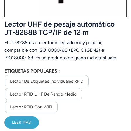
Lector UHF de pesaje automático
JT-8288B TCP/IP de 12 m
El JT-8288 es un lector integrado muy popular,
compatible con ISO18000-6C (EPC C1GEN2) e
ISO18000-6B. Es un producto de grado industrial para
entornos hostiles, carcasa con protección IP-65 para
ETIQUETAS POPULARES :
impermeabilidad, fácil de instalar.
Lector De Etiquetas Individuales RFID
Lector RFID UHF De Rango Medio
Lector RFID Con WIFI
LEER MÁS