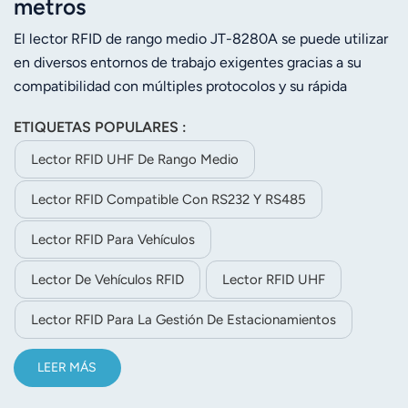
metros
El lector RFID de rango medio JT-8280A se puede utilizar
en diversos entornos de trabajo exigentes gracias a su
compatibilidad con múltiples protocolos y su rápida
lectura. Es totalmente compatible con las etiquetas ISO-
ETIQUETAS POPULARES :
18000-6C e ISO-18000-6B. Su distancia de lectura
estable es de 5 m (dependiendo de la etiqueta y el
Lector RFID UHF De Rango Medio
entorno). El JT-8280A es fácil de instalar gracias a su
Lector RFID Compatible Con RS232 Y RS485
tamaño compacto y peso ligero.
Lector RFID Para Vehículos
Lector De Vehículos RFID
Lector RFID UHF
Lector RFID Para La Gestión De Estacionamientos
LEER MÁS