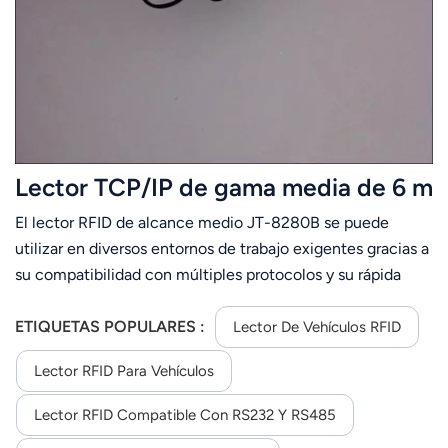
Lector TCP/IP de gama media de 6 m
El lector RFID de alcance medio JT-8280B se puede
utilizar en diversos entornos de trabajo exigentes gracias a
su compatibilidad con múltiples protocolos y su rápida
lectura. Es totalmente compatible con las etiquetas ISO-
18000-6C e ISO-18000-6B. Su distancia de lectura
ETIQUETAS POPULARES :
Lector De Vehículos RFID
estable es de 6 m (dependiendo de la etiqueta y el
Lector RFID Para Vehículos
entorno). El JT-8280B es fácil de instalar gracias a su
tamaño compacto y peso ligero.
Lector RFID Compatible Con RS232 Y RS485