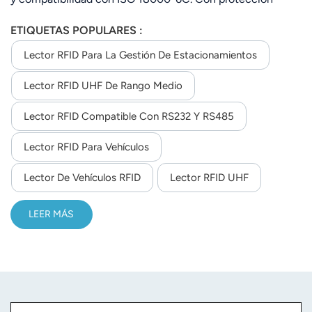
contra rayos de 6000 V, cifrado y múltiples interfaces, es
ETIQUETAS POPULARES :
ideal para sistemas de control electrónico de vehículos
(ETC), estacionamiento, gestión de activos y aduanas.
Lector RFID Para La Gestión De Estacionamientos
Lector RFID UHF De Rango Medio
Lector RFID Compatible Con RS232 Y RS485
Lector RFID Para Vehículos
Lector De Vehículos RFID
Lector RFID UHF
LEER MÁS