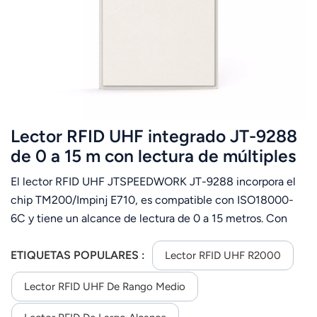
عربي
日语
한국어
Türk
Lector RFID UHF integrado JT-9288
Ελληνικά
de 0 a 15 m con lectura de múltiples
etiquetas.
El lector RFID UHF JTSPEEDWORK JT-9288 incorpora el
Melayu
chip TM200/Impinj E710, es compatible con ISO18000-
Polski
6C y tiene un alcance de lectura de 0 a 15 metros. Con
una antena de 10 dBi, conectividad multimodo y
แบบไทย
RS232/TCP/IP/WiFi, funciona en un rango de temperatura
ETIQUETAS POPULARES :
Lector RFID UHF R2000
de -40 °C a 75 °C, ideal para logística, control de acceso,
Tiếng Việt
Lector RFID UHF De Rango Medio
etc.
Indonesia