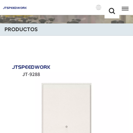
Choose Your
+86 -18681515767
Language(Espa
PRODUCTOS
English
Français
Deutsch
Русский
Italiano
Español
Português
Nederland