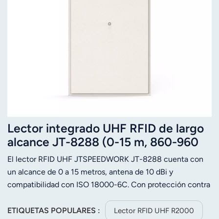
Lector integrado UHF RFID de largo
alcance JT-8288 (0-15 m, 860-960
MHz)
El lector RFID UHF JTSPEEDWORK JT-8288 cuenta con
un alcance de 0 a 15 metros, antena de 10 dBi y
compatibilidad con ISO 18000-6C. Con protección contra
rayos de 6000 V y múltiples modos e interfaces, es ideal
para vehículos, control de acceso y gestión logística.
ETIQUETAS POPULARES :
Lector RFID UHF R2000