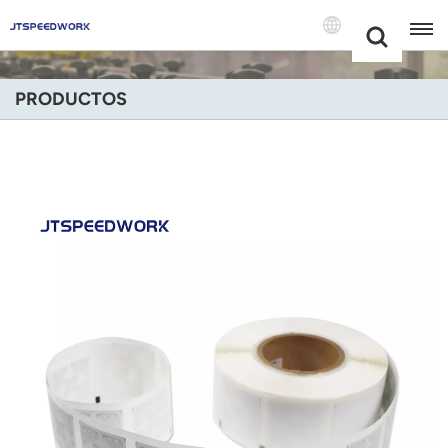
Choose Your
+86 -18681515767
Language(Espa
PRODUCTOS
English
Français
Deutsch
Русский
Italiano
Español
Português
Nederland