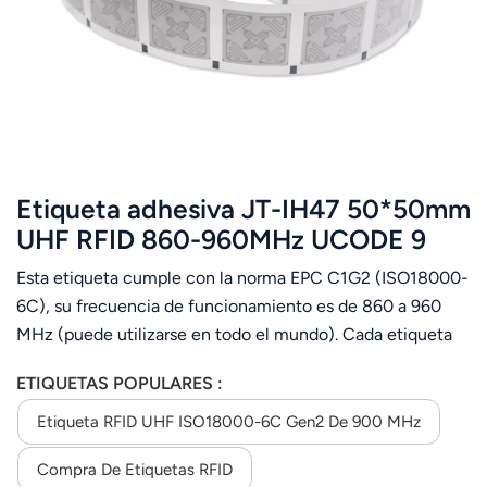
عربي
日语
한국어
Türk
Etiqueta adhesiva JT-IH47 50*50mm
Ελληνικά
UHF RFID 860-960MHz UCODE 9
Esta etiqueta cumple con la norma EPC C1G2 (ISO18000-
Melayu
6C), su frecuencia de funcionamiento es de 860 a 960
Polski
MHz (puede utilizarse en todo el mundo). Cada etiqueta
tiene un ID único y almacena datos del usuario. Está
แบบไทย
ETIQUETAS POPULARES :
diseñado para la gestión de prendas de vestir, el
seguimiento de equipaje en aeropuertos, la gestión
Etiqueta RFID UHF ISO18000-6C Gen2 De 900 MHz
Tiếng Việt
logística, la gestión de activos, etc.
Compra De Etiquetas RFID
Indonesia