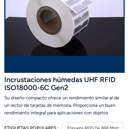
Incrustaciones húmedas UHF RFID
ISO18000-6C Gen2
Su diseño compacto ofrece un rendimiento similar al de
un lector de tarjetas de memoria. Proporciona un buen
rendimiento integral para aplicaciones con objetos
pequeños, siendo la mejor opción para etiquetas de ropa,
gestión de bibliotecas y gestión de almacenes.
ETIQUETAS POPULARES :
Etiqueta RFID De 868 MHz