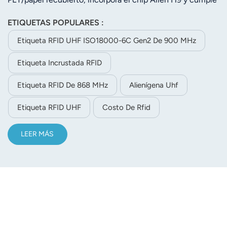
con el protocolo ISO18000-6C (EPC Gen2). Funciona a
ETIQUETAS POPULARES :
860-960 MHz con un alcance de lectura máximo de 20 m.
Cuenta con memoria EPC de 96 bits y memoria de usuario
Etiqueta RFID UHF ISO18000-6C Gen2 De 900 MHz
de 512 bits, admite 100 000 reescrituras y más de 10 años
Etiqueta Incrustada RFID
de almacenamiento de datos. Se instala mediante
adhesivo, lo que la hace ideal para la gestión de activos,
Etiqueta RFID De 868 MHz
Alienígena Uhf
prendas de vestir, logística y equipaje en aeropuertos.
Etiqueta RFID UHF
Costo De Rfid
LEER MÁS