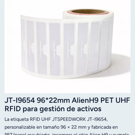
JT-I9654 96*22mm AlienH9 PET UHF
RFID para gestión de activos
La etiqueta RFID UHF JTSPEEDWORK JT-I9654,
personalizable en tamaño 96 × 22 mm y fabricada en
PET/papel recubierto, incorpora el chip Alien H9 y cumple