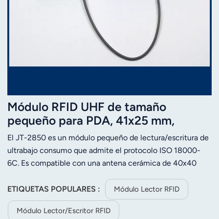
Módulo RFID UHF de tamaño
pequeño para PDA, 41x25 mm,
ISO18000 6C, 0-100 cm, 0-100 cm
El JT-2850 es un módulo pequeño de lectura/escritura de
ultrabajo consumo que admite el protocolo ISO 18000-
6C. Es compatible con una antena cerámica de 40x40
mm y puede leer tarjetas blancas comunes. El valor
medido puede alcanzar los 60~80 cm.Se puede integrar
ETIQUETAS POPULARES :
Módulo Lector RFID
fácilmente en terminales portátiles como tabletas y PDA
Módulo Lector/escritor RFID
para habilitar la función de expansión RFID de dichos