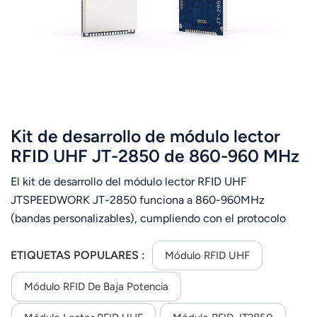
عربي
日语
한국어
Türk
Kit de desarrollo de módulo lector
Ελληνικά
RFID UHF JT-2850 de 860-960 MHz
para proyectos RFID.
El kit de desarrollo del módulo lector RFID UHF
Melayu
JTSPEEDWORK JT-2850 funciona a 860-960MHz
Polski
(bandas personalizables), cumpliendo con el protocolo
ISO18000-6C. Cuenta con una potencia de RF ajustable
แบบไทย
de 0~18dBm, 1 puerto de antena IPEX y un alcance de
ETIQUETAS POPULARES :
Módulo RFID UHF
lectura máximo de 1m. Con doble UART TTL, es
Tiếng Việt
Módulo RFID De Baja Potencia
ultracompacto (41,5×25×3mm), de baja potencia (
Indonesia