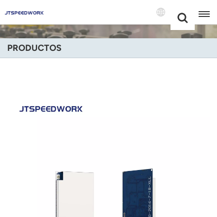
Choose Your
+86 -18681515767
Language(Espa
PRODUCTOS
English
Français
Deutsch
Русский
Italiano
Español
Português
Nederland