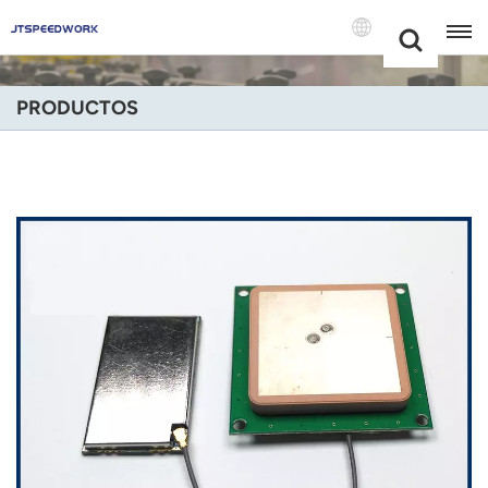
Choose Your
+86 -18681515767
Language(Espa
PRODUCTOS
English
Français
Deutsch
Русский
Italiano
Español
Português
Nederland