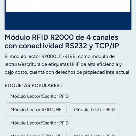
Módulo RFID R2000 de 4 canales
con conectividad RS232 y TCP/IP
El módulo lector R2000 JT-918B, como módulo de
lectura/escritura de etiquetas UHF de alta eficiencia y
bajo costo, cuenta con derechos de propiedad intelectual
independientes. Funciona en el rango de frecuencias de
ETIQUETAS POPULARES :
860 MHz a 868 MHz o de 902 MHz a 928 MHz. Con una
antena de 8 dBi, el alcance de lectura puede llegar a 10
Módulo Lector/escritor RFID
metros o más. Es fácil y rápido construir un sistema RFID
Módulo Lector RFID UHF
Módulo Lector RFID
con una fuente de alimentación e interfaz sencillas.
Módulo Lector/escritor RFID