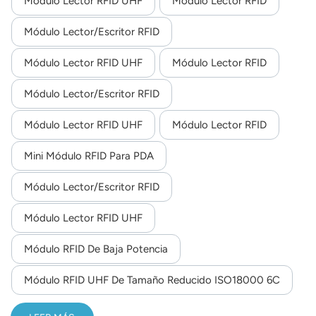
Módulo Lector RFID UHF
Módulo Lector RFID
como la gestión logística, la inspección de calidad de
norsk
productos, la gestión de personal, etc.
Módulo Lector/escritor RFID
magyar
Módulo Lector RFID UHF
Módulo Lector RFID
Módulo Lector/escritor RFID
Módulo Lector RFID UHF
Módulo Lector RFID
Mini Módulo RFID Para PDA
Módulo Lector/escritor RFID
Módulo Lector RFID UHF
Módulo RFID De Baja Potencia
Módulo RFID UHF De Tamaño Reducido ISO18000 6C