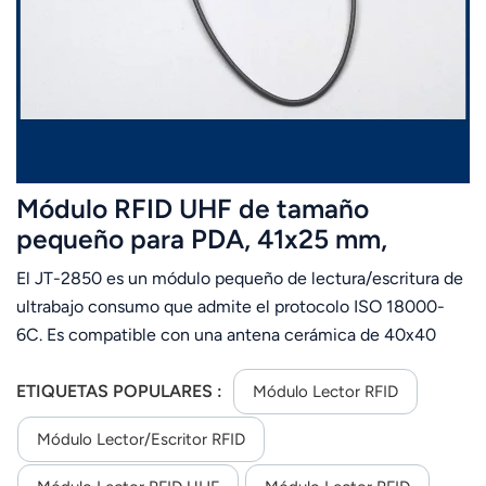
عربي
日语
한국어
Türk
Módulo RFID UHF de tamaño
Ελληνικά
pequeño para PDA, 41x25 mm,
ISO18000 6C, 0-100 cm, 0-100 cm
El JT-2850 es un módulo pequeño de lectura/escritura de
Melayu
ultrabajo consumo que admite el protocolo ISO 18000-
Polski
6C. Es compatible con una antena cerámica de 40x40
mm y puede leer tarjetas blancas comunes. El valor
แบบไทย
medido puede alcanzar los 60~80 cm.Se puede integrar
ETIQUETAS POPULARES :
Módulo Lector RFID
fácilmente en terminales portátiles como tabletas y PDA
Tiếng Việt
Módulo Lector/escritor RFID
para habilitar la función de expansión RFID de dichos
dispositivos, y se utiliza ampliamente en otros campos
Indonesia