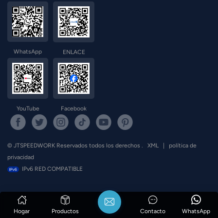
WhatsApp
ENLACE
YouTube
Facebook
© JTSPEEDWORK Reservados todos los derechos .
XML
|
política de
privacidad
IPv6 RED COMPATIBLE
Hogar
Productos
Contacto
WhatsApp