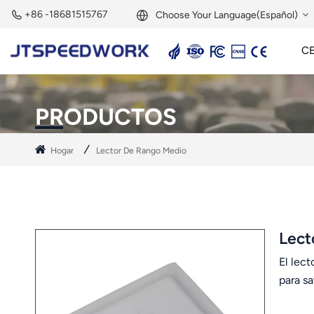
+86 -18681515767
Choose Your Language(Español)
C
English
Lector Activo De 2,45 GHz
Etiqueta Activa De 2,45 GHz
Módulo RFID De 2,45 GHz
Français
PRODUCTOS
Deutsch
Hogar
Lector De Rango Medio
Русский
Italiano
Español
Lect
El lec
Português
para sa
Nederland