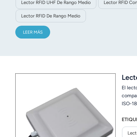
Lector RFID UHF De Rango Medio
Lector RFID Co
Lector RFID De Rango Medio
LEER MÁS
Lect
El lec
compat
ISO-18
instala
ETIQU
Lect