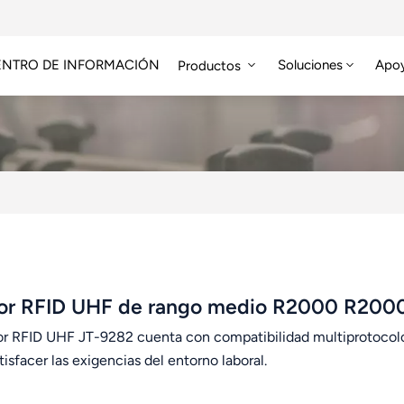
ENTRO DE INFORMACIÓN
Soluciones
Apo
Productos
Módulo RFID De Alta Frecuencia
Etiqueta RFID HF/NFC
or RFID UHF de rango medio R2000 R200
tor RFID UHF JT-9282 cuenta con compatibilidad multiprotocolo
tisfacer las exigencias del entorno laboral.