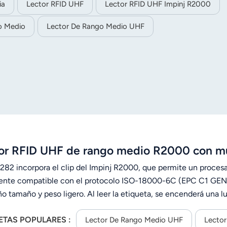
ia
Lector RFID UHF
Lector RFID UHF Impinj R2000
o Medio
Lector De Rango Medio UHF
or RFID UHF de rango medio R2000 con múl
9282 incorpora el clip del Impinj R2000, que permite un procesa
ente compatible con el protocolo ISO-18000-6C (EPC C1 GEN2).
 tamaño y peso ligero. Al leer la etiqueta, se encenderá una lu
s áreas, como la gestión de vehículos, la gestión de clientes, la
ETAS POPULARES :
ción, etc.
Lector De Rango Medio UHF
Lecto