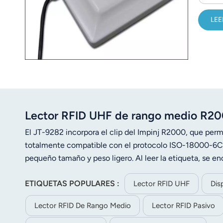
LEE
Lector RFID UHF de rango medio R2
El JT-9282 incorpora el clip del Impinj R2000, que perm
totalmente compatible con el protocolo ISO-18000-6C (
pequeño tamaño y peso ligero. Al leer la etiqueta, se e
utilizarse en diversas áreas, como la gestión de vehículos
ETIQUETAS POPULARES :
de la producción, entre otras.
Lector RFID UHF
Dis
Lector RFID De Rango Medio
Lector RFID Pasivo