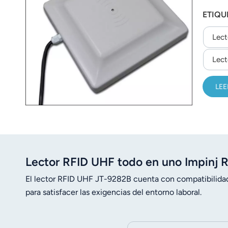
عربي
ETIQU
日语
Lect
한국어
Lect
Türk
LEE
Ελληνικά
Melayu
Polski
Lector RFID UHF todo en uno Impinj
แบบไทย
El lector RFID UHF JT-9282B cuenta con compatibilidad
Tiếng Việt
para satisfacer las exigencias del entorno laboral.
Indonesia