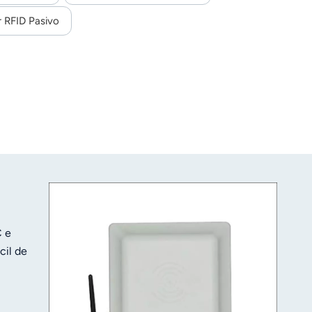
r RFID Pasivo
C e
cil de