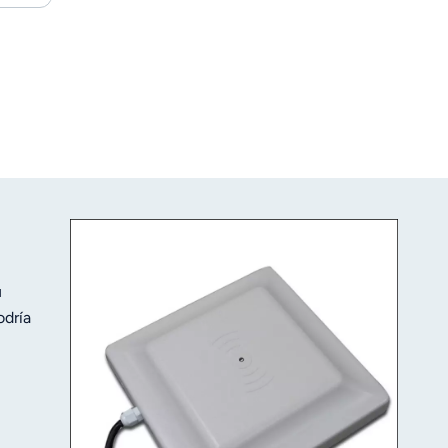
u
odría
atizada