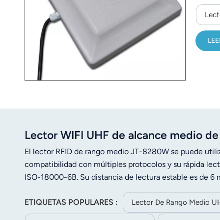
Lect
LEE
Lector WIFI UHF de alcance medio de
El lector RFID de rango medio JT-8280W se puede utiliza
compatibilidad con múltiples protocolos y su rápida le
ISO-18000-6B. Su distancia de lectura estable es de 6 
instalar gracias a su tamaño compacto y peso ligero.
ETIQUETAS POPULARES :
Lector De Rango Medio U