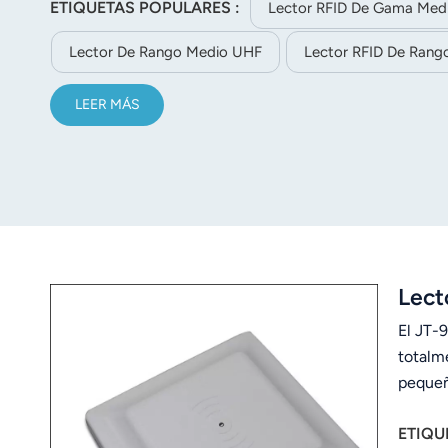
ETIQUETAS POPULARES :
Lector RFID De Gama Med
norsk
Lector De Rango Medio UHF
Lector RFID De Rang
magyar
LEER MÁS
Lect
El JT-
totalm
pequeño
diversa
ETIQU
produc