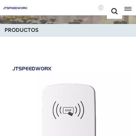
Choose Your
+86 -18681515767
Language(Espa
PRODUCTOS
English
Français
Deutsch
Русский
Italiano
Español
Português
Nederland