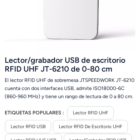
عربي
日语
한국어
Türk
Lector/grabador USB de escritorio
Ελληνικά
RFID UHF JT-6210 de 0-80 cm
ISO18000-6C
El lector RFID UHF de sobremesa JTSPEEDWORK JT-6210
Melayu
cuenta con dos interfaces USB, admite ISO18000-6C
Polski
(860-960 MHz) y tiene un rango de lectura de 0 a 80 cm.
Permite el procesamiento por lotes de etiquetas,
แบบไทย
cifrado/autorización y actualización de firmware, ofrece
ETIQUETAS POPULARES :
Lector RFID UHF
salida multiformato y SDK para C++/C#/Java/Android para
Tiếng Việt
Lector RFID USB
Lector RFID De Escritorio UHF
desarrollo secundario.
Indonesia