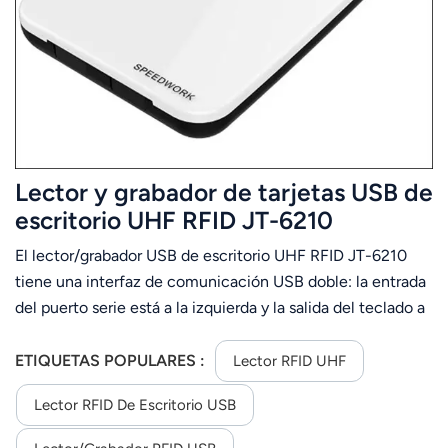
عربي
日语
한국어
Türk
Lector y grabador de tarjetas USB de
Ελληνικά
escritorio UHF RFID JT-6210
El lector/grabador USB de escritorio UHF RFID JT-6210
Melayu
tiene una interfaz de comunicación USB doble: la entrada
Polski
del puerto serie está a la izquierda y la salida del teclado a
la derecha.
แบบไทย
ETIQUETAS POPULARES :
Lector RFID UHF
Tiếng Việt
Lector RFID De Escritorio USB
Indonesia