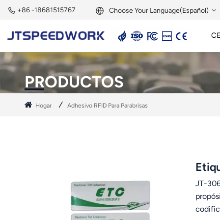
+86 -18681515767
Choose Your Language(Español)
C
English
Lector Activo De 2,45 GHz
Etiqueta Activa De 2,45 GHz
Módulo RFID De 2,45 GHz
Français
PRODUCTOS
Deutsch
Hogar
Adhesivo RFID Para Parabrisas
Русский
Italiano
Español
Etiq
JT-306 
Português
propós
Nederland
codific