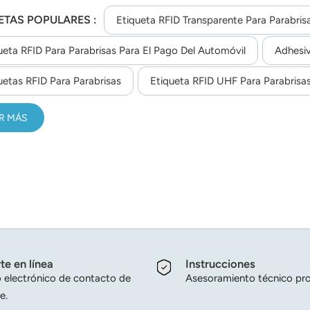
itos.Con protección UV para exposición normal a la luz solar y
ETAS POPULARES :
Etiqueta RFID Transparente Para Parabris
ueta RFID Para Parabrisas Para El Pago Del Automóvil
Adhesiv
uetas RFID Para Parabrisas
Etiqueta RFID UHF Para Parabrisas
R MÁS
te en línea
Instrucciones
 electrónico de contacto de
Asesoramiento técnico pro
e.