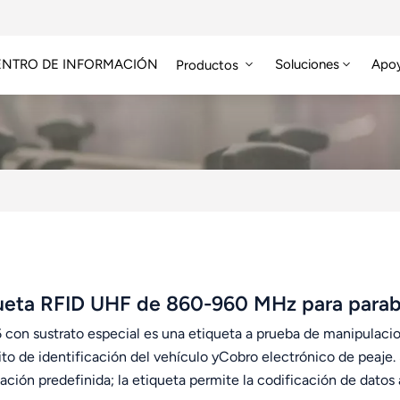
ENTRO DE INFORMACIÓN
Soluciones
Apo
Productos
Módulo RFID De Alta Frecuencia
Etiqueta RFID HF/NFC
ueta RFID UHF de 860-960 MHz para parabr
con sustrato especial es una etiqueta a prueba de manipulacion
ito de identificación del vehículo yCobro electrónico de peaje.
ación predefinida; la etiqueta permite la codificación de datos