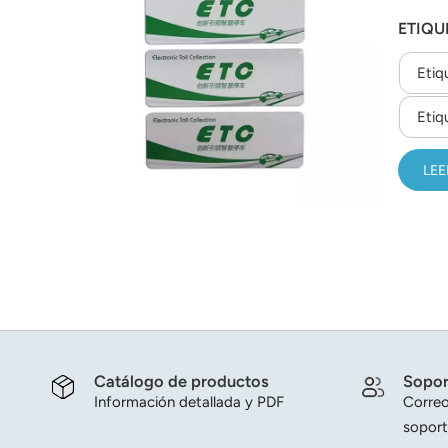
requis
عربي
ETIQU
日语
Etiq
한국어
Etiq
Türk
LEE
Ελληνικά
Melayu
Polski
แบบไทย
Tiếng Việt
Catálogo de productos
Sopor
Información detallada y PDF
Correo
Indonesia
soport