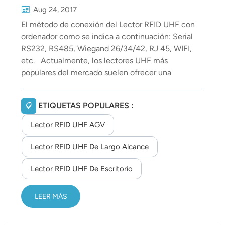
Aug 24, 2017
El método de conexión del Lector RFID UHF con
ordenador como se indica a continuación: Serial
RS232, RS485, Wiegand 26/34/42, RJ 45, WIFI,
etc. Actualmente, los lectores UHF más
populares del mercado suelen ofrecer una
conexión de comunicación serie, y el puerto serie
es el método de comunicación más importante
ETIQUETAS POPULARES :
para la mayoría de los dispositivos de hardware y
ordenadores. Así pues, veamos primero qué es un
Lector RFID UHF AGV
puerto serie. El puerto serie es la interfaz de
comunicación serie (Interfaz Serie), también
Lector RFID UHF De Largo Alcance
conocida como puerto COM. Se caracteriza por
Lector RFID UHF De Escritorio
líneas de comunicación simples; con un par de
líneas de transmisión se puede lograr
comunicación bidire...
LEER MÁS