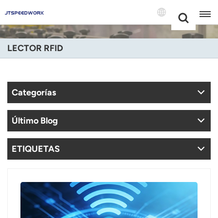
Choose Your
+86 -18681515767
Language(Espa
LECTOR RFID
English
Français
Categorías
Deutsch
Último Blog
Русский
Italiano
ETIQUETAS
Español
Português
Nederland