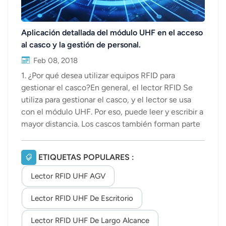
Aplicación detallada del módulo UHF en el acceso
al casco y la gestión de personal.
Feb 08, 2018
1. ¿Por qué desea utilizar equipos RFID para
gestionar el casco?En general, el lector RFID Se
utiliza para gestionar el casco, y el lector se usa
con el módulo UHF. Por eso, puede leer y escribir a
mayor distancia. Los cascos también forman parte
de la gestión del almacén. Además de los cascos,
también hay uniformes de trabajo y kits de
ETIQUETAS POPULARES :
herramientas para los trabajadores que deben
gestionarse.2. ¿Para qué sirven los cascos RFID?
Lector RFID UHF AGV
(1)la gestión del acceso al casco de seguridad;(2)
Gestionar a los trabajadores que usan cascos3. El
Lector RFID UHF De Escritorio
proceso específico de gestión de personal
Lector RFID UHF De Largo Alcance
RFIDPermítanme hablar sobre la gestión de cascos