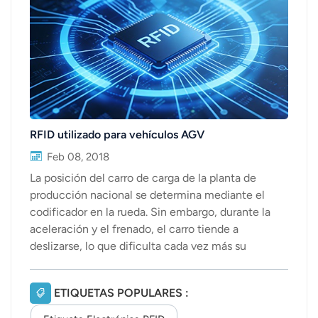
عربي
日语
한국어
Türk
RFID utilizado para vehículos AGV
Ελληνικά
Feb 08, 2018
La posición del carro de carga de la planta de
Melayu
producción nacional se determina mediante el
codificador en la rueda. Sin embargo, durante la
Polski
aceleración y el frenado, el carro tiende a
deslizarse, lo que dificulta cada vez más su
แบบไทย
determinación, requiriendo únicamente
Tiếng Việt
corrección manual. Mientras tanto Para esta
ETIQUETAS POPULARES :
situación, muchos fabricantes comenzaron
Indonesia
gradualmente a utilizar RFID etiquetas en el carro