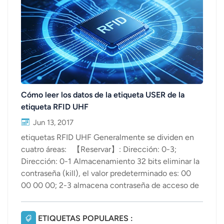
عربي
日语
한국어
Türk
Cómo leer los datos de la etiqueta USER de la
etiqueta RFID UHF
Ελληνικά
Jun 13, 2017
Melayu
etiquetas RFID UHF Generalmente se dividen en
cuatro áreas: 【Reservar】: Dirección: 0-3;
Polski
Dirección: 0-1 Almacenamiento 32 bits eliminar la
contraseña (kill), el valor predeterminado es: 00
แบบไทย
00 00 00; 2-3 almacena contraseña de acceso de
Tiếng Việt
32 bits (Acceso), el valor predeterminado es: 00
00 00 00. Cuando el área no está cifrada o está
ETIQUETAS POPULARES :
Indonesia
cifrada, los datos que contiene pueden ser