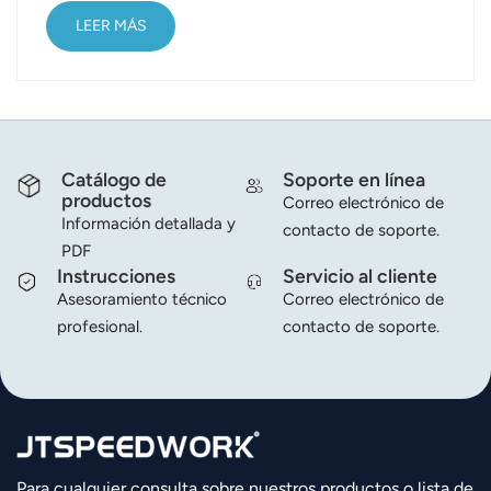
de caos y prisa, es...
LEER MÁS
Catálogo de
Soporte en línea
productos
Correo electrónico de
Información detallada y
contacto de soporte.
PDF
Instrucciones
Servicio al cliente
Asesoramiento técnico
Correo electrónico de
profesional.
contacto de soporte.
Para cualquier consulta sobre nuestros productos o lista de