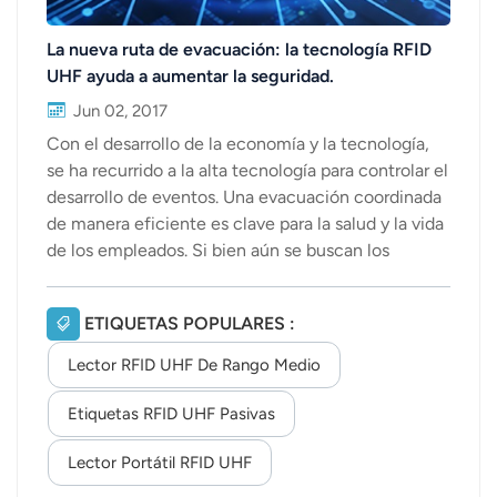
La nueva ruta de evacuación: la tecnología RFID
UHF ayuda a aumentar la seguridad.
Jun 02, 2017
Con el desarrollo de la economía y la tecnología,
se ha recurrido a la alta tecnología para controlar el
desarrollo de eventos. Una evacuación coordinada
de manera eficiente es clave para la salud y la vida
de los empleados. Si bien aún se buscan los
mejores métodos, la tecnología RFID UHF es una
solución común. Ofrece un nuevo enfoque para
ETIQUETAS POPULARES :
evacuar a los trabajadores de zonas de riesgo. Hoy
en día, debido a la imprecisión del conteo manual,
Lector RFID UHF De Rango Medio
muchas fábricas se enfrentan a ciertos riesgos. Es
un proceso lento y propenso a errores graves. Otro
Etiquetas RFID UHF Pasivas
método popular de control de acceso es la
Lector Portátil RFID UHF
identificación de los trabajadores mediante
tarjetas sin contacto. Sin embargo, en momentos