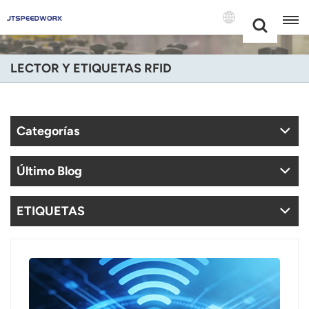
Choose Your
+86 -18681515767
Language(Espa
LECTOR Y ETIQUETAS RFID
English
Français
Categorías
Deutsch
Último Blog
Русский
Italiano
ETIQUETAS
Español
Português
Nederland