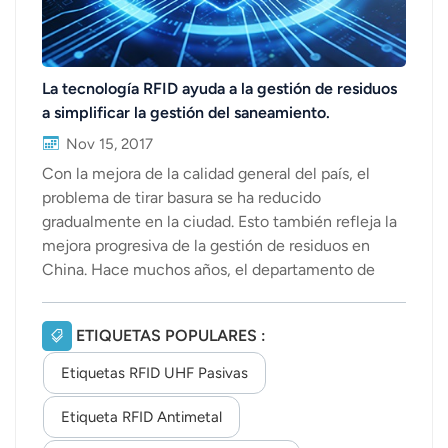
La tecnología RFID ayuda a la gestión de residuos
a simplificar la gestión del saneamiento.
Nov 15, 2017
Con la mejora de la calidad general del país, el
problema de tirar basura se ha reducido
gradualmente en la ciudad. Esto también refleja la
mejora progresiva de la gestión de residuos en
China. Hace muchos años, el departamento de
protección ambiental comenzó a utilizar la
tecnología RFID en los contenedores de basura,
ETIQUETAS POPULARES :
pero no es universal en todas las regiones del país.
Actualmente, algunas áreas han comenzado a
Etiquetas RFID UHF Pasivas
utilizar esta tecnología u otras tecnologías del
Internet de las cosas. Pero, en términos relativos, la
Etiqueta RFID Antimetal
tecnología RFID, en comparación con otras