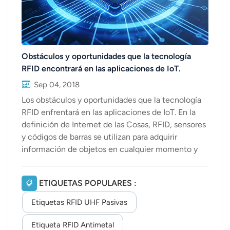
Obstáculos y oportunidades que la tecnología
RFID encontrará en las aplicaciones de IoT.
Sep 04, 2018
Los obstáculos y oportunidades que la tecnología
RFID enfrentará en las aplicaciones de IoT. En la
definición de Internet de las Cosas, RFID, sensores
y códigos de barras se utilizan para adquirir
información de objetos en cualquier momento y
lugar, y luego esta información se transmite de
forma precisa y exacta a través de la red.
ETIQUETAS POPULARES :
Finalmente, la nube se utiliza para el análisis y
procesamiento, y luego se implementan diversos
Etiquetas RFID UHF Pasivas
objetos inteligentes. El control y la gestión se han
convertido en una base importante para muchas
Etiqueta RFID Antimetal