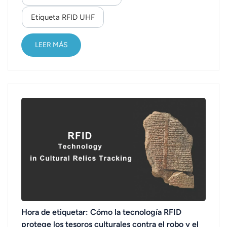
aplicaciones inteligentes en los últimos años. Por
Etiqueta RFID UHF
ejemplo, en la aplicación de Internet de las Cosas
para el hogar, se puede identificar un refrigerador
defectuoso mediante un di...
LEER MÁS
Hora de etiquetar: Cómo la tecnología RFID
protege los tesoros culturales contra el robo y el