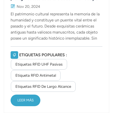
tráfico ilegal.
Nov 20, 2024
El patrimonio cultural representa la memoria de la
humanidad y constituye un puente vital entre el
pasado y el futuro. Desde exquisitas cerámicas
antiguas hasta valiosos manuscritos, cada objeto
posee un significado histórico irremplazable. Sin
embargo, el tráfico ilegal de artefactos representa
un grave desafío para la preservación del
ETIQUETAS POPULARES :
patrimonio. El robo y el contrabando de reliquias
culturales no solo agotan los recursos culturales,
Etiquetas RFID UHF Pasivas
sino que también socavan la equidad del
intercambio cultural internacional. Salvaguardar
Etiqueta RFID Antimetal
estos tesoros y combatir el comercio ilegal se ha
Etiquetas RFID De Largo Alcance
convertido en una prioridad mundial. En la era del
rápido avance tecnológico, la tecnología RFID
(Identificación por Radiofrecuencia) se ha
LEER MÁS
consolidado como una herramienta prometedora
para la protección del patrimonio....