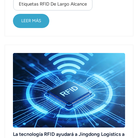
Etiquetas RFID De Largo Alcance
tecnologías en esta aplicación, aún está
relativamente madura y tiene una gran ventaja
sobre la anterior. &nbs...
LEER MÁS
La tecnología RFID ayudará a Jingdong Logistics a