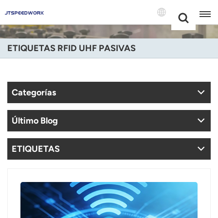
Choose Your
+86 -18681515767
Language(Espa
ETIQUETAS RFID UHF PASIVAS
English
Français
Categorías
Deutsch
Último Blog
Русский
Italiano
ETIQUETAS
Español
Português
Nederland