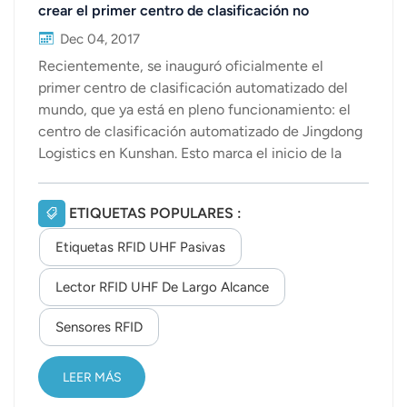
crear el primer centro de clasificación no
tripulado del mundo.
Dec 04, 2017
Recientemente, se inauguró oficialmente el
primer centro de clasificación automatizado del
mundo, que ya está en pleno funcionamiento: el
centro de clasificación automatizado de Jingdong
Logistics en Kunshan. Esto marca el inicio de la
etapa de clasificación y distribución de Jingdong
Logistics en un entorno automatizado e
ETIQUETAS POPULARES :
inteligente. Según la información proporcionada
por Jingdong Logistics Sorting Leader, el centro de
Etiquetas RFID UHF Pasivas
clasificación no tripulado de Kunshan es más
inteligente que el sistema de clasificación
Lector RFID UHF De Largo Alcance
automática tradicional. La tasa de cobertura de los
Sensores RFID
equipos de automatización de campo alcanzó el
100%.Por ejemplo, en los clasificadores
automáticos de cinta transversal actuales...
LEER MÁS