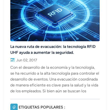
عربي
日语
한국어
Türk
La nueva ruta de evacuación: la tecnología RFID
UHF ayuda a aumentar la seguridad.
Ελληνικά
Jun 02, 2017
Melayu
Con el desarrollo de la economía y la tecnología,
se ha recurrido a la alta tecnología para controlar el
Polski
desarrollo de eventos. Una evacuación coordinada
de manera eficiente es clave para la salud y la vida
แบบไทย
de los empleados. Si bien aún se buscan los
Tiếng Việt
mejores métodos, la tecnología RFID UHF es una
solución común. Ofrece un nuevo enfoque para
ETIQUETAS POPULARES :
Indonesia
evacuar a los trabajadores de zonas de riesgo. Hoy