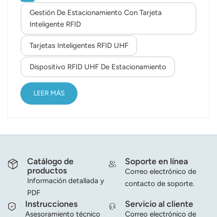
construcción de infraestructura de transporte y la
Gestión De Estacionamiento Con Tarjeta
norsk
gestión de la seguridad vehicular son un tema
Inteligente RFID
importante al que se enfrenta cada vez más todo
magyar
planificador de construcción urbana. La operación
Tarjetas Inteligentes RFID UHF
de Tarjeta inteligente RFID La gestión del
Dispositivo RFID UHF De Estacionamiento
estacionamiento se centra en el proceso de
entrada y salida de vehículos de usuarios del
estacionamiento. Basado en la tecnología RFID, el
LEER MÁS
Etiquetas RFID UHF Las placas de matrícula
electrón...
Catálogo de
Soporte en línea
productos
Correo electrónico de
Información detallada y
contacto de soporte.
PDF
Instrucciones
Servicio al cliente
Asesoramiento técnico
Correo electrónico de