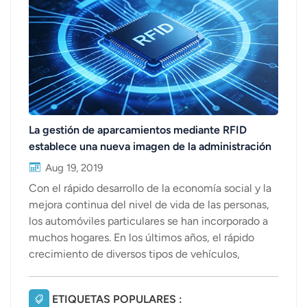
عربي
日语
한국어
Türk
La gestión de aparcamientos mediante RFID
establece una nueva imagen de la administración
Ελληνικά
de propiedades.
Aug 19, 2019
Melayu
Con el rápido desarrollo de la economía social y la
mejora continua del nivel de vida de las personas,
Polski
los automóviles particulares se han incorporado a
muchos hogares. En los últimos años, el rápido
แบบไทย
crecimiento de diversos tipos de vehículos,
Tiếng Việt
especialmente los automóviles privados, se ha
convertido en un indicador importante de la
ETIQUETAS POPULARES :
Indonesia
mejora económica. Al mismo tiempo, la