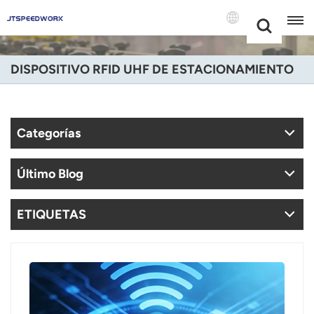
Choose Your
+86 -18681515767
Language(Espa
DISPOSITIVO RFID UHF DE ESTACIONAMIENTO
English
Français
Categorías
Deutsch
Último Blog
Русский
Italiano
ETIQUETAS
Español
Português
Nederland