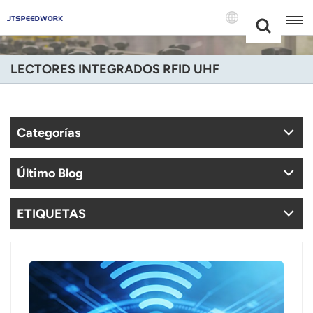
Choose Your
+86 -18681515767
Language(Espa
LECTORES INTEGRADOS RFID UHF
English
Français
Categorías
Deutsch
Último Blog
Русский
Italiano
ETIQUETAS
Español
Português
Nederland