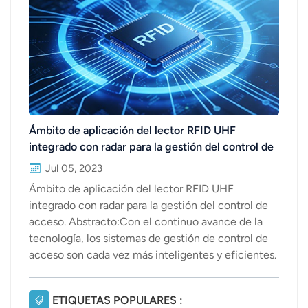
عربي
日语
한국어
Türk
Ámbito de aplicación del lector RFID UHF
integrado con radar para la gestión del control de
Ελληνικά
acceso.
Jul 05, 2023
Melayu
Ámbito de aplicación del lector RFID UHF
integrado con radar para la gestión del control de
Polski
acceso. Abstracto:Con el continuo avance de la
tecnología, los sistemas de gestión de control de
แบบไทย
acceso son cada vez más inteligentes y eficientes.
Tiếng Việt
La aplicación de lectores RFID UHF (Ultra Alta
Frecuencia) integrados con tecnología de radar ha
ETIQUETAS POPULARES :
Indonesia
abierto nuevas perspectivas y un amplio abanico