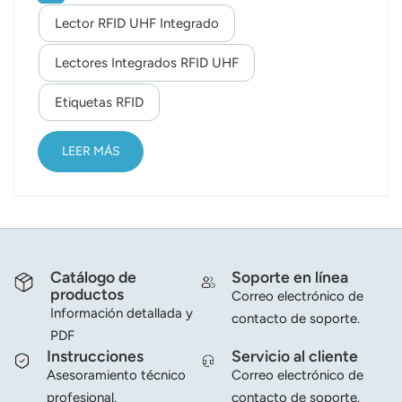
de aplicaciones para la gestión de control de
Lector RFID UHF Integrado
norsk
acceso. Este artículo explora la aplicación de
lectores RFID UHF integrados con radar en la
Lectores Integrados RFID UHF
magyar
gestión de control de acceso, junto con las
Etiquetas RFID
ventajas que ofrecen y las tendencias futuras.
Introducción: La gestión del control de acceso
juega un papel crucial en varios l...
LEER MÁS
Catálogo de
Soporte en línea
productos
Correo electrónico de
Información detallada y
contacto de soporte.
PDF
Instrucciones
Servicio al cliente
Asesoramiento técnico
Correo electrónico de
profesional.
contacto de soporte.