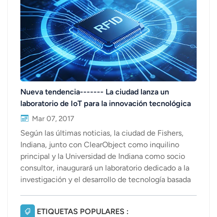
عربي
日语
한국어
Türk
Nueva tendencia------- La ciudad lanza un
laboratorio de IoT para la innovación tecnológica
Ελληνικά
Mar 07, 2017
Melayu
Según las últimas noticias, la ciudad de Fishers,
Indiana, junto con ClearObject como inquilino
Polski
principal y la Universidad de Indiana como socio
consultor, inaugurará un laboratorio dedicado a la
แบบไทย
investigación y el desarrollo de tecnología basada
Tiếng Việt
en el Internet de las Cosas (IoT). Las soluciones IoT
pueden incluir cualquier sistema con datos
ETIQUETAS POPULARES :
Indonesia
basados ​​en sensores, como Bluetooth Low Energy