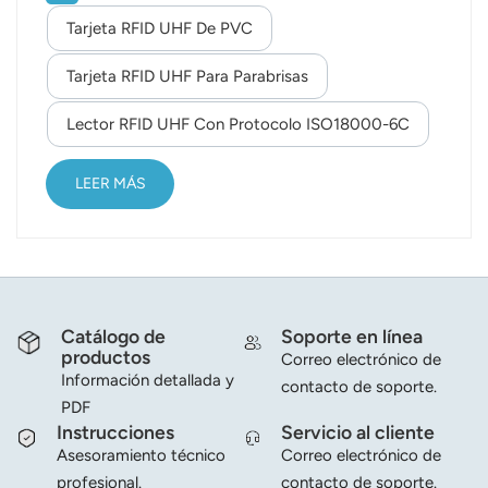
(BLE), Wi-Fi, RFID, ZigBee y transmisiones
Tarjeta RFID UHF De PVC
norsk
celulares. El nuevo laboratorio, conocido como IoT
Lab-Fishers, forma parte de la iniciativa "Launch
Tarjeta RFID UHF Para Parabrisas
magyar
Fishers", cuyo objetivo es brindar oportunidades y
Lector RFID UHF Con Protocolo ISO18000-6C
soluciones empresariales a la ciudad. Fishers, una
ciudad de aproximadamente 90.000 habitantes,
está ubicada cerca de Indianápolis. Es sede de
LEER MÁS
varias empres...
Catálogo de
Soporte en línea
productos
Correo electrónico de
Información detallada y
contacto de soporte.
PDF
Instrucciones
Servicio al cliente
Asesoramiento técnico
Correo electrónico de
profesional.
contacto de soporte.