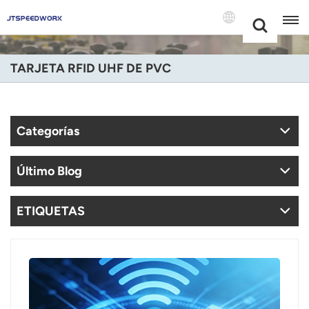
Choose Your
+86 -18681515767
Language(Espa
TARJETA RFID UHF DE PVC
English
Français
Categorías
Deutsch
Último Blog
Русский
Italiano
ETIQUETAS
Español
Português
Nederland