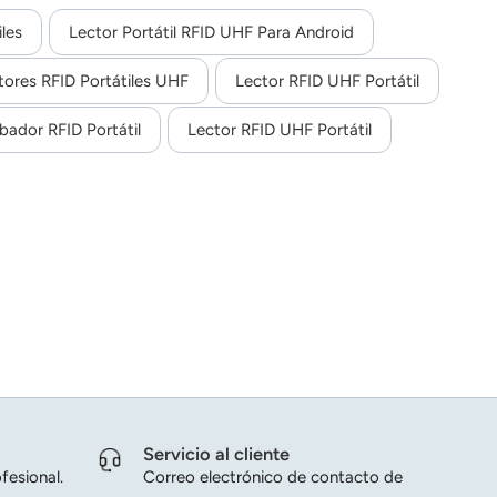
tividad UHF para una mayor flexibilidad. Además, el
, como UHF integrado, reconocimiento de huellas
les
Lector Portátil RFID UHF Para Android
ogística, almacenes, fabricación, comercio minorista,
tores RFID Portátiles UHF
Lector RFID UHF Portátil
bador RFID Portátil
Lector RFID UHF Portátil
Servicio al cliente
fesional.
Correo electrónico de contacto de