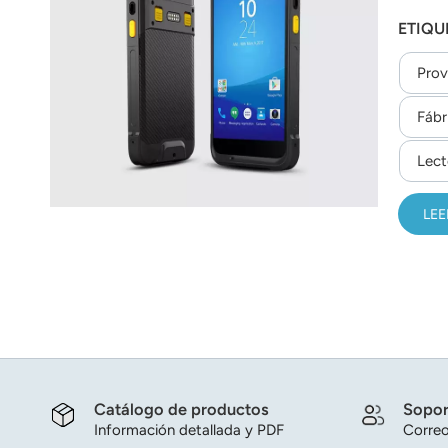
Este d
عربي
ETIQU
sistem
dactil
日语
Prov
seguim
한국어
Fábr
Türk
Lect
Ελληνικά
LEE
Melayu
Polski
แบบไทย
Tiếng Việt
Catálogo de productos
Sopor
Indonesia
Información detallada y PDF
Correo