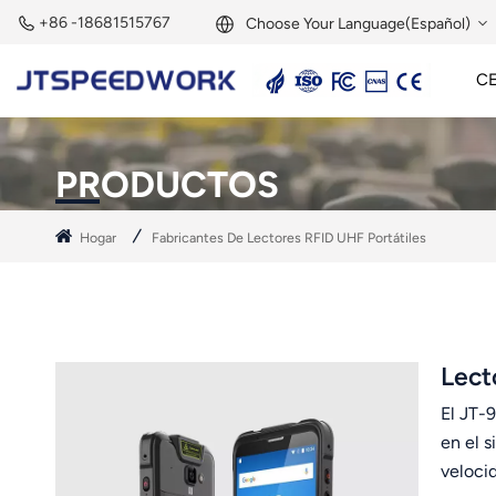
+86 -18681515767
Choose Your Language(Español)
C
English
Lector Activo De 2,45 GHz
Etiqueta Activa De 2,45 GHz
Módulo RFID De 2,45 GHz
Français
PRODUCTOS
Deutsch
Hogar
Fabricantes De Lectores RFID UHF Portátiles
Русский
Italiano
Español
Lect
El JT-
Português
en el 
Nederland
veloci