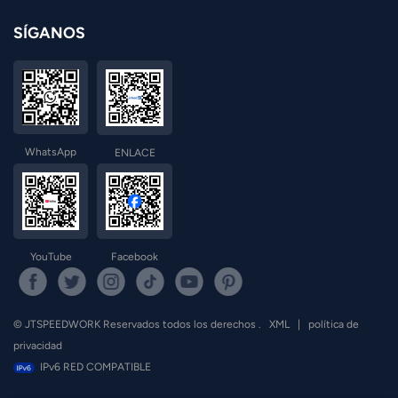
SÍGANOS
WhatsApp
ENLACE
YouTube
Facebook
© JTSPEEDWORK Reservados todos los derechos .
XML
|
política de
privacidad
IPv6 RED COMPATIBLE