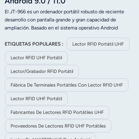
Android 9.0 / 11.0
El JT-966 es un ordenador portátil robusto de reciente
desarrollo con pantalla grande y gran capacidad de
ampliación. Basado en el sistema operativo Android
9.0/11.0, incorpora un procesador Qualcomm de ocho
núcleos para un procesamiento de alta velocidad. Con una
ETIQUETAS POPULARES :
Lector RFID Portátil UHF
pantalla de alta definición de 5,5 pulgadas, integra
Lector RFID UHF Portátil
funciones como escaneo de códigos de barras y NFC. Este
dispositivo de recopilación de datos admite carga rápida y
Lector/grabador RFID Portátil
conectividad UHF para una mayor flexibilidad. Además, el
sistema operativo Android 11.0 ofrece diversas funciones
Fábrica De Terminales Portátiles Con Lector RFID UHF
opcionales, como UHF integrado, reconocimiento de
Lector RFID UHF Portátil
huellas dactilares y medición de volumen, que satisfacen
las necesidades de logística, almacenes, fabricación,
Fabricantes De Lectores RFID Portátiles UHF
comercio minorista, seguimiento de activos, inspección
de energía, etc.
Proveedores De Lectores RFID UHF Portátiles