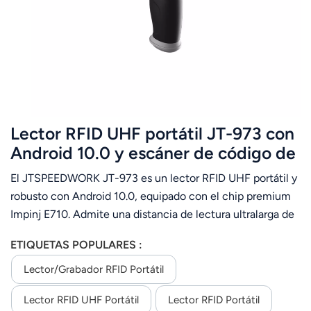
عربي
日语
한국어
Türk
Lector RFID UHF portátil JT-973 con
Ελληνικά
Android 10.0 y escáner de código de
barras NFC 2D de largo alcance
El JTSPEEDWORK JT-973 es un lector RFID UHF portátil y
Melayu
Impinj E710 IP65.
robusto con Android 10.0, equipado con el chip premium
Polski
Impinj E710. Admite una distancia de lectura ultralarga de
hasta 30 m y ofrece un rendimiento estable en la
แบบไทย
ETIQUETAS POPULARES :
identificación de múltiples etiquetas. Su diseño con
certificación IP65, resistente al polvo y al agua, se adapta a
Lector/grabador RFID Portátil
Tiếng Việt
entornos industriales complejos. La batería de gran
Lector RFID UHF Portátil
Lector RFID Portátil
capacidad de 9000 mAh garantiza una larga duración.
Indonesia