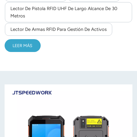
Integra escaneo de códigos de barras 2D y funciones NFC,
Lector De Pistola RFID UHF De Largo Alcance De 30
norsk
con soporte completo para comunicación en red, lo que lo
Metros
hace ideal para la gestión de inventario, logística y
magyar
seguimiento de activos en almacenes.
Lector De Armas RFID Para Gestión De Activos
LEER MÁS