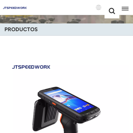
Choose Your
+86 -18681515767
Language(Espa
PRODUCTOS
English
Français
Deutsch
Русский
Italiano
Español
Português
Nederland