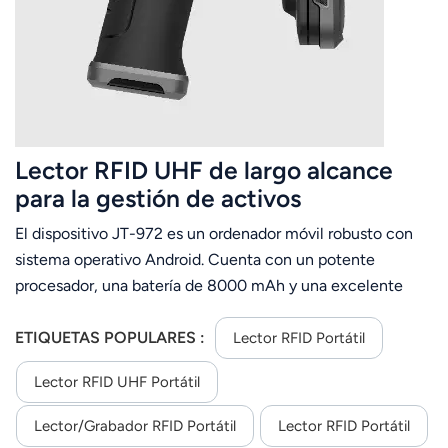
Lector RFID UHF de largo alcance
para la gestión de activos
El dispositivo JT-972 es un ordenador móvil robusto con
sistema operativo Android. Cuenta con un potente
procesador, una batería de 8000 mAh y una excelente
tecnología RFID UHF. capacidad. Puede equiparse con una
antena R2000 de polarización lineal o circular. Que puede
ETIQUETAS POPULARES :
Lector RFID Portátil
leer etiquetas en masa desde larga La distancia permite su
Lector RFID UHF Portátil
implementación en la gestión de activos, el comercio
minorista, el almacenamiento, la gestión de flotas, etc.
Lector/grabador RFID Portátil
Lector RFID Portátil