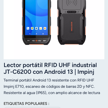
Lector portátil RFID UHF industrial
JT-C6200 con Android 13 | Impinj
E710 | IP65 | Código de barras 2D |
Terminal portátil Android 13 resistente con RFID UHF
NFC
Impinj E710, escaneo de códigos de barras 2D y NFC.
Resistente al agua (IP65), con amplio alcance de lectura
para la gestión de inventario y activos.
ETIQUETAS POPULARES :