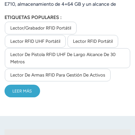
E710, almacenamiento de 4+64 GB y un alcance de
lectura de 20 m. Admite códigos de barras 2D, NFC,
ETIQUETAS POPULARES :
comunicación múltiple y una expansión de 256 GB para
mayor eficiencia en el sitio.
Lector/grabador RFID Portátil
Lector RFID UHF Portátil
Lector RFID Portátil
Lector De Pistola RFID UHF De Largo Alcance De 30
Metros
Lector De Armas RFID Para Gestión De Activos
LEER MÁS