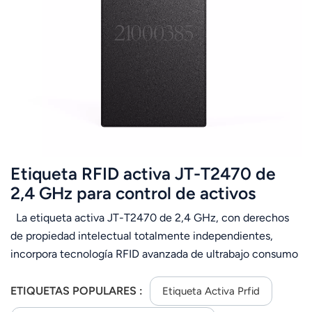
Etiqueta RFID activa JT-T2470 de
2,4 GHz para control de activos
La etiqueta activa JT-T2470 de 2,4 GHz, con derechos
de propiedad intelectual totalmente independientes,
incorpora tecnología RFID avanzada de ultrabajo consumo
(microvatios). Ofrece soporte para etiquetas, alarma
antimanipulación y alarma de batería baja. La etiqueta se
ETIQUETAS POPULARES :
Etiqueta Activa Prfid
reconoce a larga distancia, dependiendo del entorno de