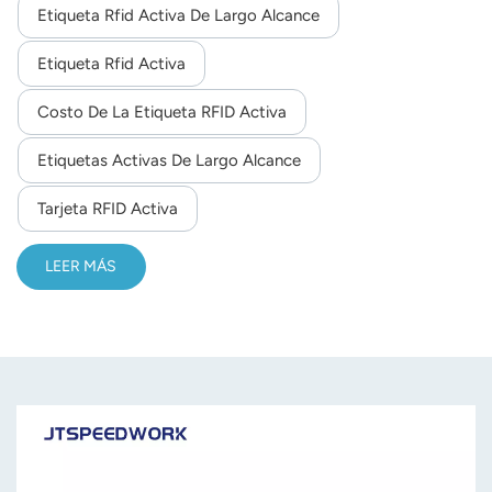
Etiqueta Rfid Activa De Largo Alcance
uso. En condiciones de buena visibilidad, el alcance de
reconocimiento es estable hasta 40 metros. Al
Etiqueta Rfid Activa
comunicarse con el lector, los datos se cifran y solo se
puede interpretar correctamente el protocolo
Costo De La Etiqueta RFID Activa
correspondiente para garantizar la seguridad de la
Etiquetas Activas De Largo Alcance
comunicación. Se puede personalizar con el logotipo, el
código QR y el código 1D según las necesidades del
Tarjeta RFID Activa
cliente.
LEER MÁS