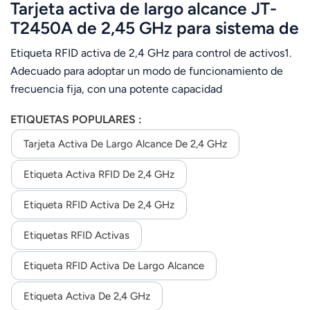
Tarjeta activa de largo alcance JT-
T2450A de 2,45 GHz para sistema de
asistencia escolar.
Etiqueta RFID activa de 2,4 GHz para control de activos1.
Adecuado para adoptar un modo de funcionamiento de
frecuencia fija, con una potente capacidad
antiinterferencias. 2. Alcance de lectura efectivo de hasta
ETIQUETAS POPULARES :
200 m (depende del lector y del software de la antena,
configurable). 3. Consumo de energía ultrabajo. Corriente
Tarjeta Activa De Largo Alcance De 2,4 GHz
de trabajo promedio.< 10UA 4. Etiqueta activa, una parte
Etiqueta Activa RFID De 2,4 GHz
muy importante de un sistema RFID, especialmente para
el seguimiento de personas y la gestión de activos, etc.
Etiqueta RFID Activa De 2,4 GHz
Etiquetas RFID Activas
Etiqueta RFID Activa De Largo Alcance
Etiqueta Activa De 2,4 GHz