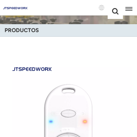
Choose Your
+86 -18681515767
Language(Espa
PRODUCTOS
English
Français
Deutsch
Русский
Italiano
Español
Português
Nederland