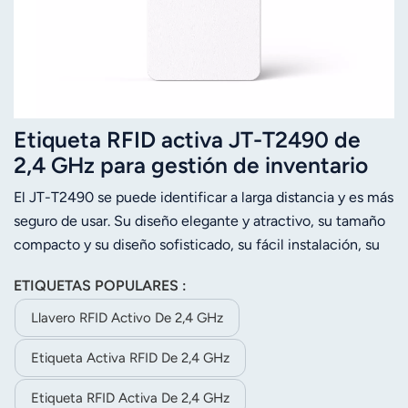
Etiqueta RFID activa JT-T2490 de
2,4 GHz para gestión de inventario
con batería reemplazable.
El JT-T2490 se puede identificar a larga distancia y es más
seguro de usar. Su diseño elegante y atractivo, su tamaño
compacto y su diseño sofisticado, su fácil instalación, su
funcionamiento fiable y estable durante más de 3 años y
ETIQUETAS POPULARES :
su capacidad para personalizar el logotipo de los clientes
son solo algunas de sus características.
Llavero RFID Activo De 2,4 GHz
Etiqueta Activa RFID De 2,4 GHz
Etiqueta RFID Activa De 2,4 GHz