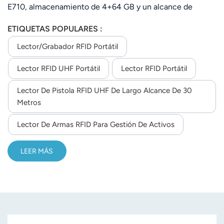
E710, almacenamiento de 4+64 GB y un alcance de
lectura de 20 m. Admite códigos de barras 2D, NFC,
ETIQUETAS POPULARES :
comunicación múltiple y una expansión de 256 GB para
mayor eficiencia en el sitio.
Lector/grabador RFID Portátil
Lector RFID UHF Portátil
Lector RFID Portátil
Lector De Pistola RFID UHF De Largo Alcance De 30
Metros
Lector De Armas RFID Para Gestión De Activos
LEER MÁS