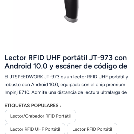
عربي
日语
한국어
Türk
Lector RFID UHF portátil JT-973 con
Ελληνικά
Android 10.0 y escáner de código de
barras NFC 2D de largo alcance
El JTSPEEDWORK JT-973 es un lector RFID UHF portátil y
Melayu
Impinj E710 IP65.
robusto con Android 10.0, equipado con el chip premium
Polski
Impinj E710. Admite una distancia de lectura ultralarga de
hasta 30 m y ofrece un rendimiento estable en la
แบบไทย
ETIQUETAS POPULARES :
identificación de múltiples etiquetas. Su diseño con
certificación IP65, resistente al polvo y al agua, se adapta a
Lector/grabador RFID Portátil
Tiếng Việt
entornos industriales complejos. La batería de gran
Lector RFID UHF Portátil
Lector RFID Portátil
capacidad de 9000 mAh garantiza una larga duración.
Indonesia