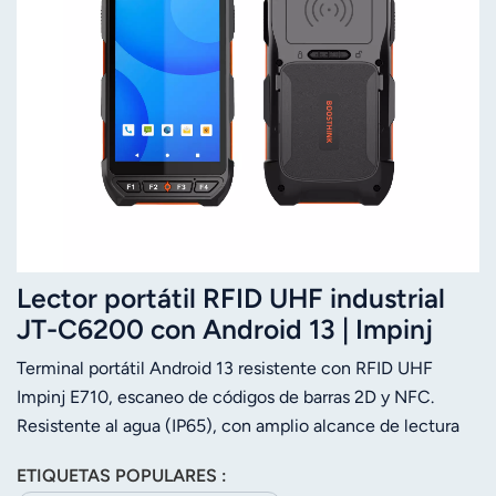
Lector portátil RFID UHF industrial
JT-C6200 con Android 13 | Impinj
E710 | IP65 | Código de barras 2D |
Terminal portátil Android 13 resistente con RFID UHF
NFC
Impinj E710, escaneo de códigos de barras 2D y NFC.
Resistente al agua (IP65), con amplio alcance de lectura
para la gestión de inventario y activos.
ETIQUETAS POPULARES :