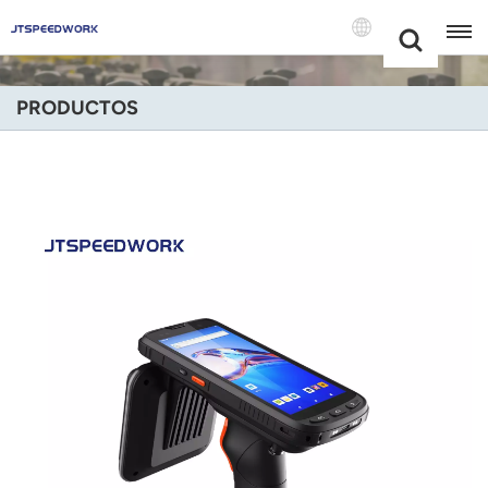
Choose Your
+86 -18681515767
Language(Espa
PRODUCTOS
English
Français
Deutsch
Русский
Italiano
Español
Português
Nederland