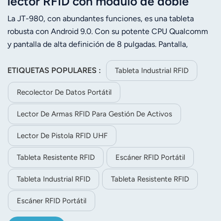
lector RFID con módulo de doble
frecuencia UHF+13,56 MHz
La JT-980, con abundantes funciones, es una tableta
integrado
robusta con Android 9.0. Con su potente CPU Qualcomm
y pantalla de alta definición de 8 pulgadas. Pantalla,
batería de 8000 mAh y opciones completas de captura de
datos como RFID UHF, escaneo de códigos de barras,
ETIQUETAS POPULARES :
Tableta Industrial RFID
RFID/NFC HF e iris. y reconocimiento de huellas
Recolector De Datos Portátil
dactilares, etc., puede encontrar en este dispositivo fácil
de implementar una valiosa herramienta para aumentar la
Lector De Armas RFID Para Gestión De Activos
productividad en el comercio minorista, logística,
almacenamiento, verificación de identidad, lectura de
Lector De Pistola RFID UHF
contadores, etc.
Tableta Resistente RFID
Escáner RFID Portátil
Tableta Industrial RFID
Tableta Resistente RFID
Escáner RFID Portátil