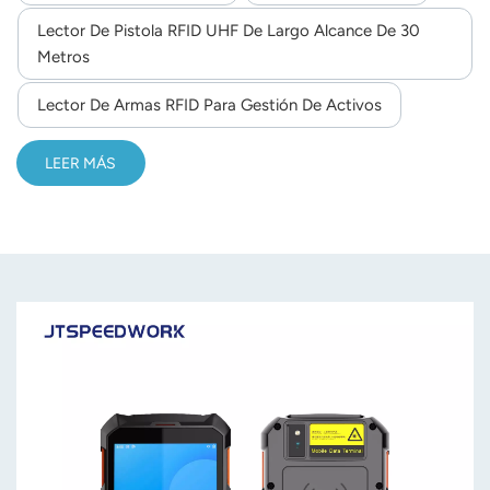
Integra escaneo de códigos de barras 2D y funciones NFC,
Lector De Pistola RFID UHF De Largo Alcance De 30
norsk
con soporte completo para comunicación en red, lo que lo
Metros
hace ideal para la gestión de inventario, logística y
magyar
seguimiento de activos en almacenes.
Lector De Armas RFID Para Gestión De Activos
LEER MÁS